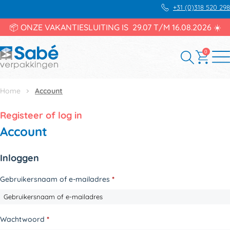
+31 (0)318 520 298
📦 ONZE VAKANTIESLUITING IS 29.07 T/M 16.08.2026 ☀️
0
Home
Account
Registeer of log in
Account
Inloggen
Gebruikersnaam of e-mailadres
*
Vereist
Wachtwoord
*
Vereist