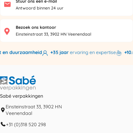
Stuur ons een e-mail
Antwoord binnen 24 uur
Bezoek ons kantoor
Einsteinstraat 33, 3902 HN Veenendaal
 en duurzaamheid
+35 jaar
ervaring en expertise
+10.0
Sabé verpakkingen
Einsteinstraat 33, 3902 HN
Veenendaal
+31 (0)318 520 298