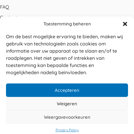
FAQ
Contact
Toestemming beheren
Bestellen
Om de best mogelijke ervaring te bieden, maken wij
Betalen
gebruik van technologieën zoals cookies om
Levering
informatie over uw apparaat op te slaan en/of te
raadplegen. Het niet geven of intrekken van
Retouren
toestemming kan bepaalde functies en
Service en garantie
mogelijkheden nadelig beïnvloeden.
Herroepingsrecht
Accepteren
Weigeren
Veilig betalen
© 2026 Sabé Verpakkingen
Weergavevoorkeuren
4.8
Privacy policy
Algemene voorwaarden
Privacy Policy