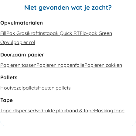
Niet gevonden wat je zocht?
Opvulmaterialen
FillPak Grasikraft
Instapak Quick RT
Flo-pak Green
Opvulpapier rol
Duurzaam papier
Papieren tassen
Papieren noppenfolie
Papieren zakken
Pallets
Houtvezelpallets
Houten pallets
Tape
Tape dispenser
Bedrukte plakband & tape
Masking tape