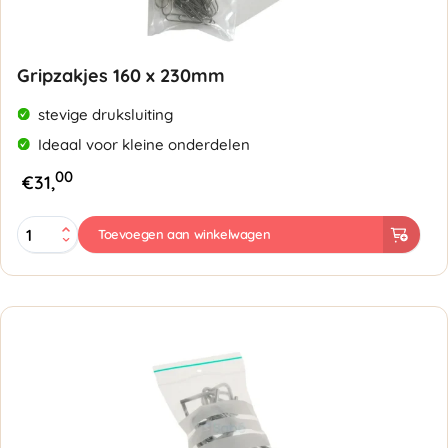
Gripzakjes 160 x 230mm
stevige druksluiting
Ideaal voor kleine onderdelen
00
€
31,
Gripzakjes
Toevoegen aan winkelwagen
160
x
230mm
-
50
micron
aantal