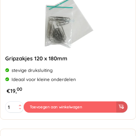
Gripzakjes 120 x 180mm
stevige druksluiting
Ideaal voor kleine onderdelen
00
€
19,
Gripzakjes
Toevoegen aan winkelwagen
120
x
180mm
-
50