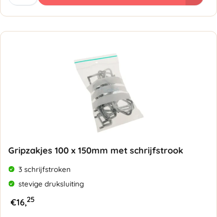
220
x
310mm
-
50
micron
aantal
Gripzakjes 100 x 150mm met schrijfstrook
3 schrijfstroken
stevige druksluiting
25
€
16,