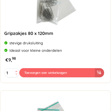
Gripzakjes 80 x 120mm
stevige druksluiting
Ideaal voor kleine onderdelen
98
€
9,
Gripzakjes
Toevoegen aan winkelwagen
80
x
120mm
-
50
micron
aantal