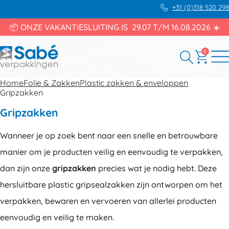
+31 (0)318 520 298
📦 ONZE VAKANTIESLUITING IS 29.07 T/M 16.08.2026 ☀️
0
Home
Folie & Zakken
Plastic zakken & enveloppen
Gripzakken
Gripzakken
Wanneer je op zoek bent naar een snelle en betrouwbare
manier om je producten veilig en eenvoudig te verpakken,
dan zijn onze
gripzakken
precies wat je nodig hebt. Deze
hersluitbare plastic gripsealzakken zijn ontworpen om het
verpakken, bewaren en vervoeren van allerlei producten
eenvoudig en veilig te maken.