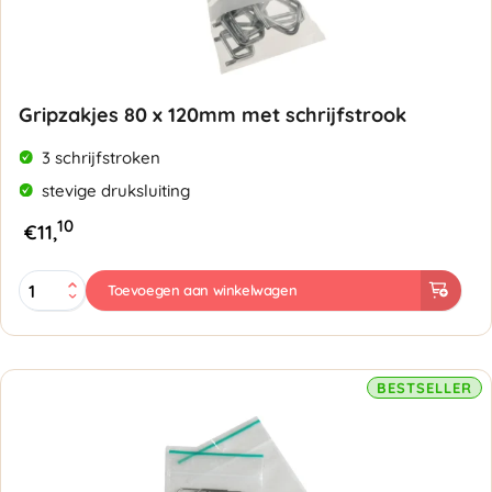
Gripzakjes 80 x 120mm met schrijfstrook
3 schrijfstroken
stevige druksluiting
10
€
11,
Gripzakjes
Toevoegen aan winkelwagen
80
x
120mm
met
schrijfstrook
BESTSELLER
-
50
micron
aantal