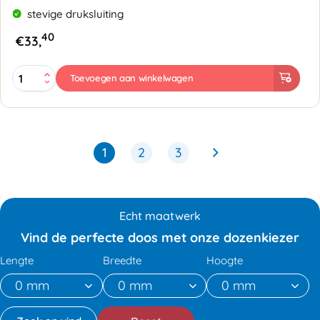
stevige druksluiting
40
€
33,
Gripzakjes
Toevoegen aan winkelwagen
160
x
230mm
met
schrijfstrook
1
2
3
-
50
micron
aantal
Echt maatwerk
Vind de perfecte doos met onze dozenkiezer
Lengte
Breedte
Hoogte