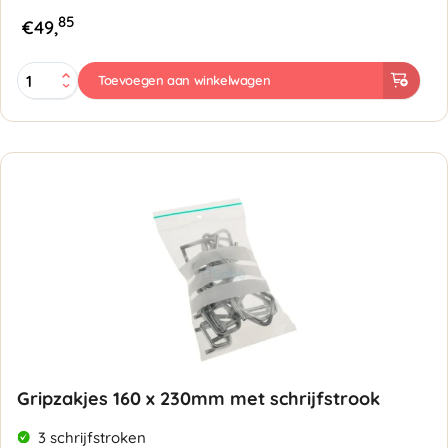
85
€
49,
Gripzakjes
Toevoegen aan winkelwagen
200
x
300mm
-
50
micron
aantal
Gripzakjes 160 x 230mm met schrijfstrook
3 schrijfstroken