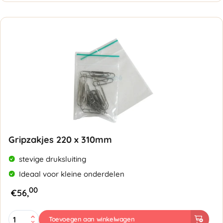
200mm
-
50
micron
aantal
Gripzakjes 220 x 310mm
stevige druksluiting
Ideaal voor kleine onderdelen
00
€
56,
Gripzakjes
Toevoegen aan winkelwagen