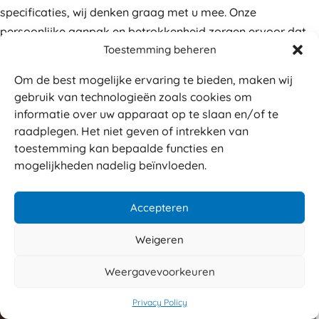
specificaties, wij denken graag met u mee. Onze
persoonlijke aanpak en betrokkenheid zorgen ervoor dat
Toestemming beheren
we iedere dag dicht bij onze klanten staan. Daag ons uit en
ontdek wat wij voor uw verpakkingsbehoeften kunnen
Om de best mogelijke ervaring te bieden, maken wij
betekenen!
gebruik van technologieën zoals cookies om
informatie over uw apparaat op te slaan en/of te
raadplegen. Het niet geven of intrekken van
toestemming kan bepaalde functies en
mogelijkheden nadelig beïnvloeden.
Accepteren
Weigeren
Weergavevoorkeuren
Privacy Policy