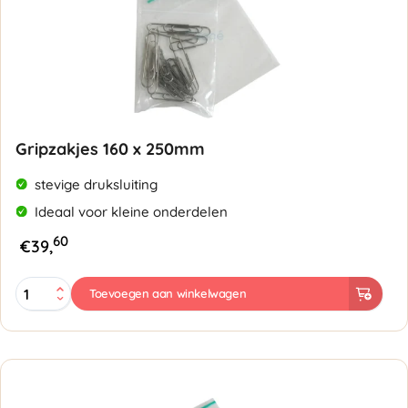
Gripzakjes 160 x 250mm
stevige druksluiting
Ideaal voor kleine onderdelen
60
€
39,
Gripzakjes
Toevoegen aan winkelwagen
160
x
250mm
-
50
micron
aantal