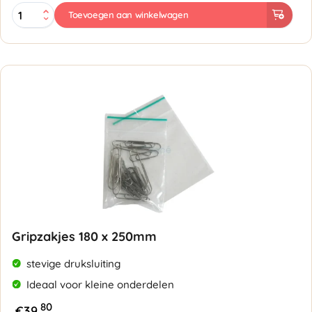
Gripzakjes
Toevoegen aan winkelwagen
100
x
150mm
met
schrijfstrook
-
50
micron
aantal
Gripzakjes 180 x 250mm
stevige druksluiting
Ideaal voor kleine onderdelen
80
€
39,