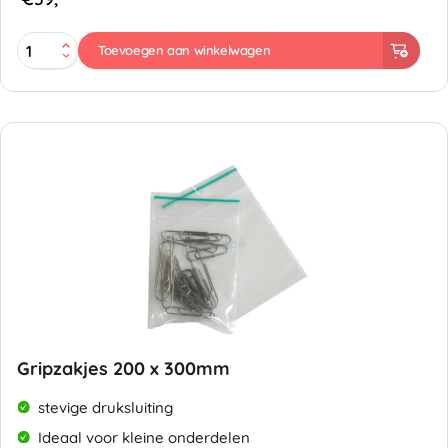
Gripzakjes
Toevoegen aan winkelwagen
180
x
250mm
-
50
micron
aantal
Gripzakjes 200 x 300mm
stevige druksluiting
Ideaal voor kleine onderdelen