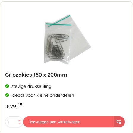
-
50
micron
aantal
Gripzakjes 150 x 200mm
stevige druksluiting
Ideaal voor kleine onderdelen
45
€
29,
Gripzakjes
Toevoegen aan winkelwagen
150
x