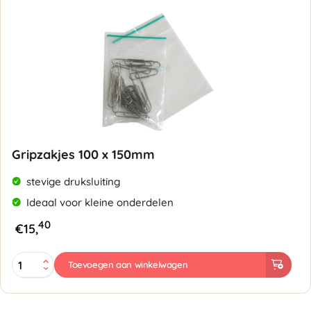
micron
aantal
Gripzakjes 100 x 150mm
stevige druksluiting
Ideaal voor kleine onderdelen
40
€
15,
Gripzakjes
Toevoegen aan winkelwagen
100
x
150mm