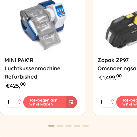
MINI PAK’R
Zapak ZP97
Luchtkussenmachine
Omsnoeringsa
00
Refurbished
€
1.499,
00
€
425,
MINI
Zapak
Toevoegen aan
Toevoe
winkelwagen
winkel
PAK'R
ZP97
Luchtkussenmachine
Omsnoeringsapp
Refurbished
aantal
aantal