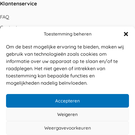
Klantenservice
FAQ
Contact
Toestemming beheren
Bestellen
Om de best mogelijke ervaring te bieden, maken wij
Betalen
gebruik van technologieën zoals cookies om
Levering
informatie over uw apparaat op te slaan en/of te
raadplegen. Het niet geven of intrekken van
Retouren
toestemming kan bepaalde functies en
Service en garantie
mogelijkheden nadelig beïnvloeden.
Herroepingsrecht
Accepteren
Weigeren
Veilig betalen
© 2026 Sabé Verpakkingen
Weergavevoorkeuren
4.8