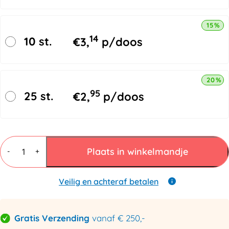
15% k
14
10 st.
€
3,
p/doos
20% k
95
25 st.
€
2,
p/doos
Gripzakjes
40
Plaats in winkelmandje
-
+
x
60mm
met
Veilig en achteraf betalen
schrijfstrook
-
50
Gratis Verzending
vanaf € 250,-
micron
aantal