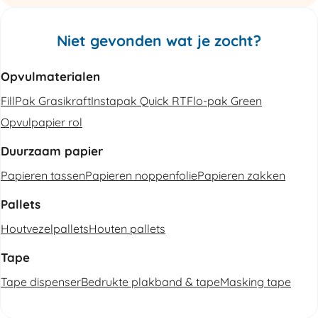
Niet gevonden wat je zocht?
Opvulmaterialen
FillPak Grasikraft
Instapak Quick RT
Flo-pak Green
Opvulpapier rol
Duurzaam papier
Papieren tassen
Papieren noppenfolie
Papieren zakken
Pallets
Houtvezelpallets
Houten pallets
Tape
Tape dispenser
Bedrukte plakband & tape
Masking tape