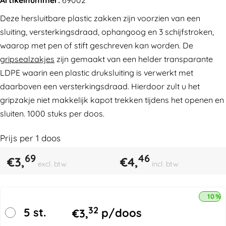
Deze hersluitbare plastic zakken zijn voorzien van een
sluiting, versterkingsdraad, ophangoog en 3 schijfstroken,
waarop met pen of stift geschreven kan worden. De
gripsealzakjes
zijn gemaakt van een helder transparante
LDPE waarin een plastic druksluiting is verwerkt met
daarboven een versterkingsdraad. Hierdoor zult u het
gripzakje niet makkelijk kapot trekken tijdens het openen en
sluiten. 1000 stuks per doos.
Prijs per
1
doos
69
46
€
3,
€
4,
excl. btw
incl. btw
10% 
32
5 st.
€
3,
p/doos