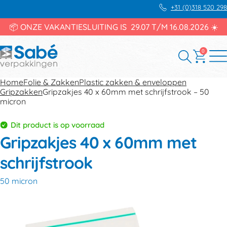
+31 (0)318 520 298
📦 ONZE VAKANTIESLUITING IS 29.07 T/M 16.08.2026 ☀️
0
Home
Folie & Zakken
Plastic zakken & enveloppen
Gripzakken
Gripzakjes 40 x 60mm met schrijfstrook – 50
micron
Dit product is op voorraad
Gripzakjes 40 x 60mm met
schrijfstrook
50 micron