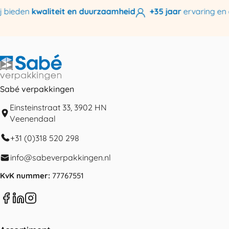
bieden
kwaliteit en duurzaamheid
+35 jaar
ervaring en ex
Sabé verpakkingen
Einsteinstraat 33, 3902 HN
Veenendaal
+31 (0)318 520 298
info@sabeverpakkingen.nl
KvK nummer:
77767551