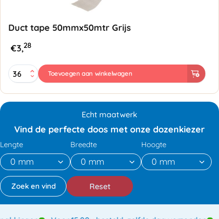
Duct tape 50mmx50mtr Grijs
28
€
3,
Duct
Toevoegen aan winkelwagen
tape
50mmx50mtr
Grijs
aantal
Echt maatwerk
Vind de perfecte doos met onze dozenkiezer
Lengte
Breedte
Hoogte
Reset