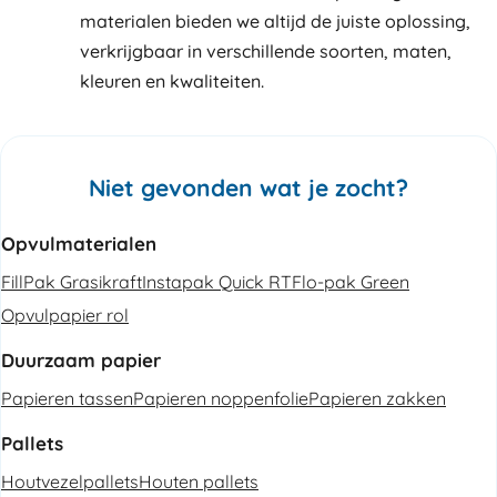
materialen bieden we altijd de juiste oplossing,
verkrijgbaar in verschillende soorten, maten,
kleuren en kwaliteiten.
Niet gevonden wat je zocht?
Opvulmaterialen
FillPak Grasikraft
Instapak Quick RT
Flo-pak Green
Opvulpapier rol
Duurzaam papier
Papieren tassen
Papieren noppenfolie
Papieren zakken
Pallets
Houtvezelpallets
Houten pallets