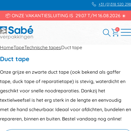
+31 (0)318 520 298
📦 ONZE VAKANTIESLUITING IS 29.07 T/M 16.08.2026 ☀️
0
Home
Tape
Technische tapes
Duct tape
Duct tape
Onze grijze en zwarte duct tape (ook bekend als gaffer
tape, duck tape of reparatietape) is stevig, waterdicht en
geschikt voor snelle noodreparaties. Dankzij het
textielweefsel is het erg sterk in de lengte en eenvoudig
met de hand scheurbaar. Ideaal voor afdichten, bundelen en
repareren, binnen en buiten. Bestel vandaag nog online!