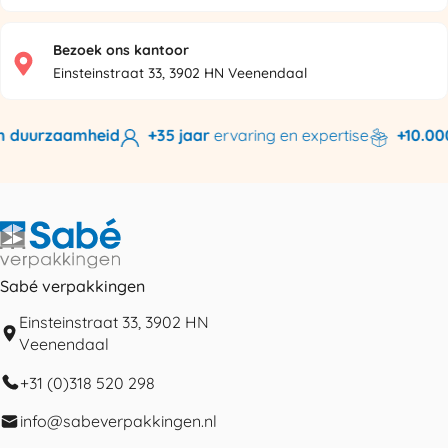
Bezoek ons kantoor
Einsteinstraat 33, 3902 HN Veenendaal
 duurzaamheid
+35 jaar
ervaring en expertise
+10.000 
Sabé verpakkingen
Einsteinstraat 33, 3902 HN
Veenendaal
+31 (0)318 520 298
info@sabeverpakkingen.nl