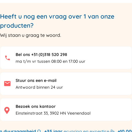
Heeft u nog een vraag over 1 van onze
producten?
Wij staan u graag te woord.
Bel ons +31 (0)318 520 298
ma t/m vr tussen 08:00 en 17:00 uur
Stuur ons een e-mail
Antwoord binnen 24 uur
Bezoek ons kantoor
Einsteinstraat 33, 3902 HN Veenendaal
duurzaamheid
+35 jaar
ervaring en expertise
+10.000 p