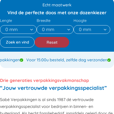
Echt maatwerk
Vind de perfecte doos met onze dozenkiezer
Lengte
Breedte
Hoogte
Reset
kingen
Voor 15:00u besteld, zelfde dag verzonden
Spe
Drie generaties verpakkingsvakmanschap
“Jouw vertrouwde verpakkingsspecialist”
Sabé Verpakkingen is al sinds 1987 dé vertrouwde
verpakkingsspecialist voor bedrijven in binnen- en
buitenland. Als hecht familiebedrijf, inmiddels geleid door de