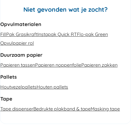
Niet gevonden wat je zocht?
Opvulmaterialen
FillPak Grasikraft
Instapak Quick RT
Flo-pak Green
Opvulpapier rol
Duurzaam papier
Papieren tassen
Papieren noppenfolie
Papieren zakken
Pallets
Houtvezelpallets
Houten pallets
Tape
Tape dispenser
Bedrukte plakband & tape
Masking tape