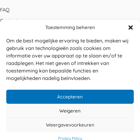
FAQ
Contact
Toestemming beheren
Bestellen
Om de best mogelijke ervaring te bieden, maken wij
Betalen
gebruik van technologieën zoals cookies om
Levering
informatie over uw apparaat op te slaan en/of te
raadplegen. Het niet geven of intrekken van
Retouren
toestemming kan bepaalde functies en
Service en garantie
mogelijkheden nadelig beïnvloeden.
Herroepingsrecht
Accepteren
Weigeren
Veilig betalen
© 2026 Sabé Verpakkingen
Weergavevoorkeuren
4.8
Privacy policy
Algemene voorwaarden
Privacy Policy