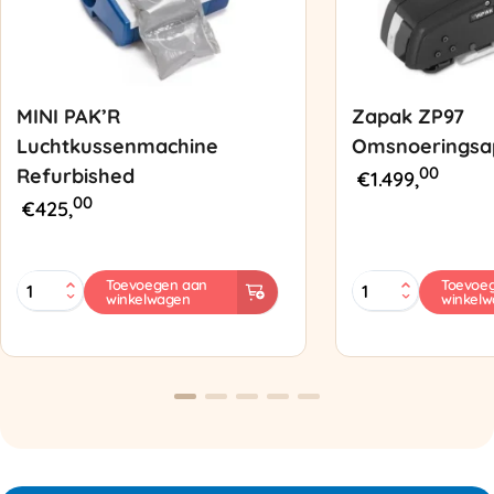
MINI PAK’R
Zapak ZP97
Luchtkussenmachine
Omsnoeringsa
00
Refurbished
€
1.499,
00
€
425,
MINI
Zapak
Toevoegen aan
Toevoe
winkelwagen
winkel
PAK'R
ZP97
Luchtkussenmachine
Omsnoeringsapp
Refurbished
aantal
aantal