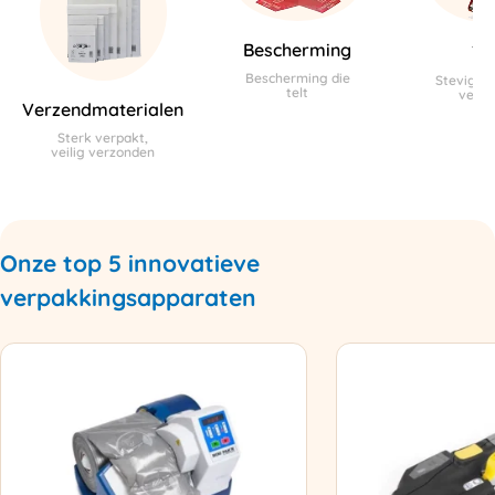
Bescherming
Ta
Bescherming die
Stevig vas
telt
verb
Verzendmaterialen
Sterk verpakt,
veilig verzonden
Onze top 5 innovatieve
verpakkingsapparaten