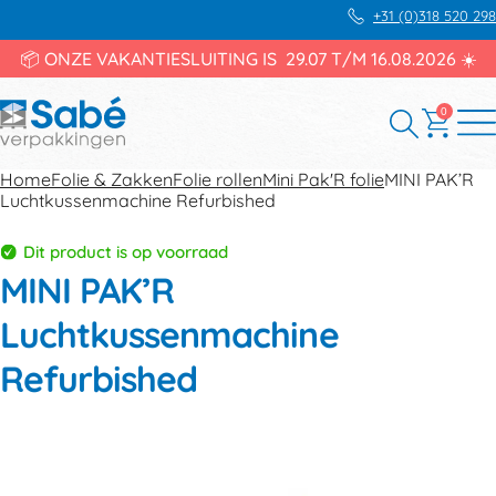
+31 (0)318 520 298
📦 ONZE VAKANTIESLUITING IS 29.07 T/M 16.08.2026 ☀️
0
Home
Folie & Zakken
Folie rollen
Mini Pak'R folie
MINI PAK’R
Luchtkussenmachine Refurbished
Dit product is op voorraad
MINI PAK’R
Luchtkussenmachine
Refurbished