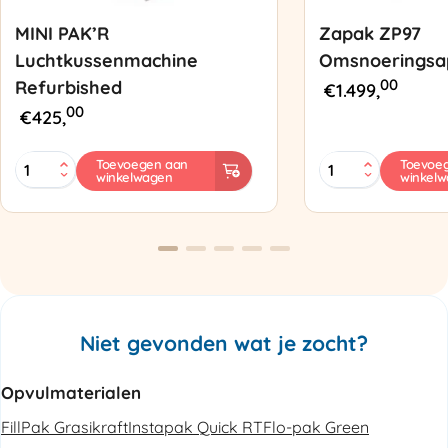
MINI PAK’R
Zapak ZP97
Luchtkussenmachine
Omsnoeringsa
00
Refurbished
€
1.499,
00
€
425,
MINI
Zapak
Toevoegen aan
Toevoe
winkelwagen
winkel
PAK'R
ZP97
Luchtkussenmachine
Omsnoeringsapp
Refurbished
aantal
aantal
Niet gevonden wat je zocht?
Opvulmaterialen
FillPak Grasikraft
Instapak Quick RT
Flo-pak Green