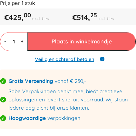
Prijs per
1
stuk
00
25
€
425,
€
514,
excl. btw
incl. btw
MINI
PAK'R
Plaats in winkelmandje
-
+
Luchtkussenmachine
Refurbished
aantal
Veilig en achteraf betalen
Gratis Verzending
vanaf € 250,-
Sabe Verpakkingen denkt mee, biedt creatieve
oplossingen en levert snel uit voorraad. Wij staan
iedere dag dicht bij onze klanten.
Hoogwaardige
verpakkingen