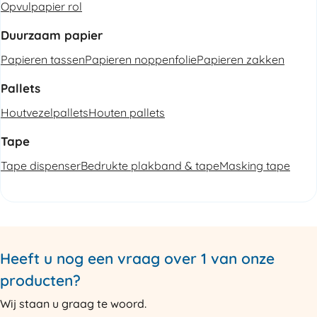
Opvulpapier rol
Duurzaam papier
Papieren tassen
Papieren noppenfolie
Papieren zakken
Pallets
Houtvezelpallets
Houten pallets
Tape
Tape dispenser
Bedrukte plakband & tape
Masking tape
Heeft u nog een vraag over 1 van onze
producten?
Wij staan u graag te woord.