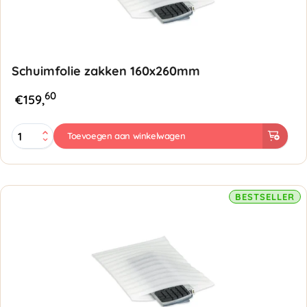
Schuimfolie zakken 160x260mm
60
€
159,
Schuimfolie
Toevoegen aan winkelwagen
zakken
160x260mm
aantal
BESTSELLER