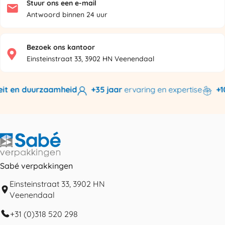
Stuur ons een e-mail
Antwoord binnen 24 uur
Bezoek ons kantoor
Einsteinstraat 33, 3902 HN Veenendaal
eit en duurzaamheid
+35 jaar
ervaring en expertise
+1
Sabé verpakkingen
Einsteinstraat 33, 3902 HN
Veenendaal
+31 (0)318 520 298