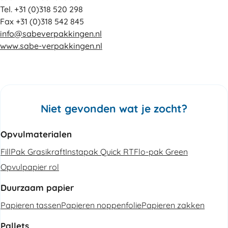
Tel. +31 (0)318 520 298
Fax +31 (0)318 542 845
info@sabeverpakkingen.nl
www.sabe-verpakkingen.nl
Niet gevonden wat je zocht?
Opvulmaterialen
FillPak Grasikraft
Instapak Quick RT
Flo-pak Green
Opvulpapier rol
Duurzaam papier
Papieren tassen
Papieren noppenfolie
Papieren zakken
Pallets