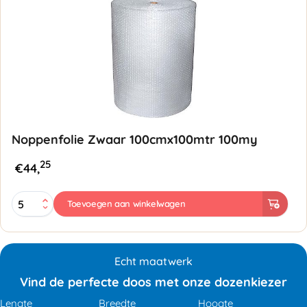
Noppenfolie Zwaar 100cmx100mtr 100my
25
€
44,
Noppenfolie
Toevoegen aan winkelwagen
Zwaar
100cmx100mtr
100my
aantal
Echt maatwerk
Vind de perfecte doos met onze dozenkiezer
Lengte
Breedte
Hoogte