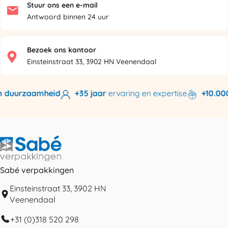
Stuur ons een e-mail
Antwoord binnen 24 uur
Bezoek ons kantoor
Einsteinstraat 33, 3902 HN Veenendaal
 duurzaamheid
+35 jaar
ervaring en expertise
+10.000 
Sabé verpakkingen
Einsteinstraat 33, 3902 HN
Veenendaal
+31 (0)318 520 298