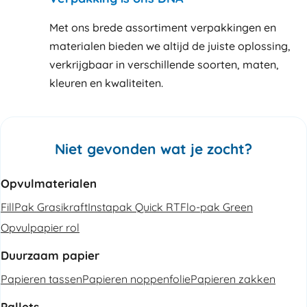
Met ons brede assortiment verpakkingen en
materialen bieden we altijd de juiste oplossing,
verkrijgbaar in verschillende soorten, maten,
kleuren en kwaliteiten.
Niet gevonden wat je zocht?
Opvulmaterialen
FillPak Grasikraft
Instapak Quick RT
Flo-pak Green
Opvulpapier rol
Duurzaam papier
Papieren tassen
Papieren noppenfolie
Papieren zakken
Pallets