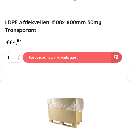
LDPE Afdekvellen 1500x1800mm 30my
Transparant
87
€
84,
LDPE
Toevoegen aan winkelwagen
Afdekvellen
1500x1800mm
30my
Transparant
aantal