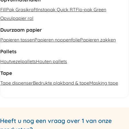
FillPak Grasikraft
Instapak Quick RT
Flo-pak Green
Opvulpapier rol
Duurzaam papier
Papieren tassen
Papieren noppenfolie
Papieren zakken
Pallets
Houtvezelpallets
Houten pallets
Tape
Tape dispenser
Bedrukte plakband & tape
Masking tape
Heeft u nog een vraag over 1 van onze