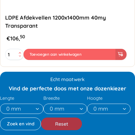
LDPE Afdekvellen 1200x1400mm 40my
Transparant
50
€
106,
LDPE
Toevoegen aan winkelwagen
Afdekvellen
1200x1400mm
40my
Transparant
Echt maatwerk
aantal
Vind de perfecte doos met onze dozenkiezer
Lengte
Breedte
Hoogte
Reset