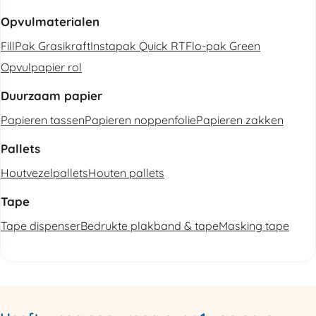
Opvulmaterialen
FillPak Grasikraft
Instapak Quick RT
Flo-pak Green
Opvulpapier rol
Duurzaam papier
Papieren tassen
Papieren noppenfolie
Papieren zakken
Pallets
Houtvezelpallets
Houten pallets
Tape
Tape dispenser
Bedrukte plakband & tape
Masking tape