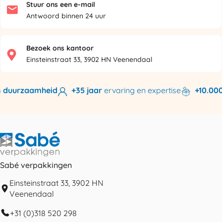
Stuur ons een e-mail
Antwoord binnen 24 uur
Bezoek ons kantoor
Einsteinstraat 33, 3902 HN Veenendaal
duurzaamheid
+35 jaar
ervaring en expertise
+10.000 p
Sabé verpakkingen
Einsteinstraat 33, 3902 HN
Veenendaal
+31 (0)318 520 298