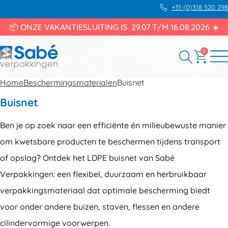
+31 (0)318 520 298
📦 ONZE VAKANTIESLUITING IS 29.07 T/M 16.08.2026 ☀️
0
Home
Beschermingsmaterialen
Buisnet
Buisnet
Ben je op zoek naar een efficiënte én milieubewuste manier
om kwetsbare producten te beschermen tijdens transport
of opslag? Ontdek het LDPE buisnet van Sabé
Verpakkingen: een flexibel, duurzaam en herbruikbaar
verpakkingsmateriaal dat optimale bescherming biedt
voor onder andere buizen, staven, flessen en andere
cilindervormige voorwerpen.