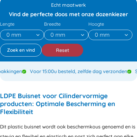
Echt maatwerk
Vind de perfecte doos met onze dozenkiezer
Lengte
Breedte
Hoogte
Reset
kingen
Voor 15:00u besteld, zelfde dag verzonden
Spe
LDPE Buisnet voor Cilindervormige
producten: Optimale Bescherming en
Flexibiliteit
Dit plastic buisnet wordt ook beschermkous genoemd en is
stevig en flexibel en elastisch en past zich perfect aan elke