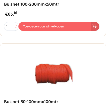
Buisnet 100-200mmx50mtr
16
€
86,
Buisnet
Toevoegen aan winkelwagen
100-
200mmx50mtr
-
Groen
aantal
Buisnet 50-100mmx100mtr