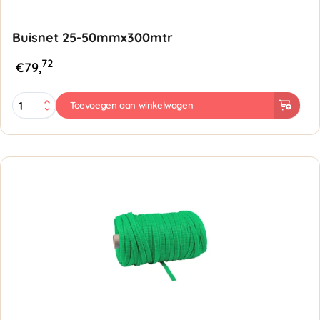
Buisnet 25-50mmx300mtr
72
€
79,
Buisnet
Toevoegen aan winkelwagen
25-
50mmx300mtr
-
Groen
aantal