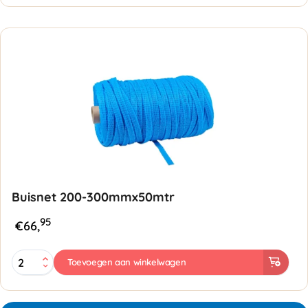
-
Oranje
aantal
Buisnet 200-300mmx50mtr
95
€
66,
Buisnet
Toevoegen aan winkelwagen
200-
300mmx50mtr
aantal