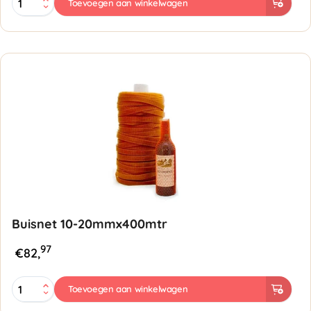
Toevoegen aan winkelwagen
15-
25mmx300mtr
-
Blauw
aantal
Buisnet 10-20mmx400mtr
97
€
82,
Buisnet
Toevoegen aan winkelwagen
10-
20mmx400mtr