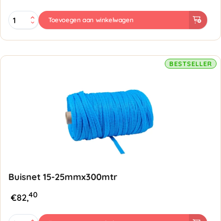
Buisnet
Toevoegen aan winkelwagen
35-
50mmx200mtr
-
Geel
aantal
BESTSELLER
Buisnet 15-25mmx300mtr
40
€
82,
Buisnet