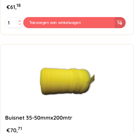
18
€
61,
Buisnet
Toevoegen aan winkelwagen
50-
100mmx100mtr
-
Rood
aantal
Buisnet 35-50mmx200mtr
71
€
70,