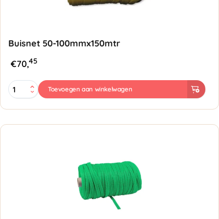
Buisnet 50-100mmx150mtr
45
€
70,
Buisnet
Toevoegen aan winkelwagen
50-
100mmx150mtr
-
Geel
aantal