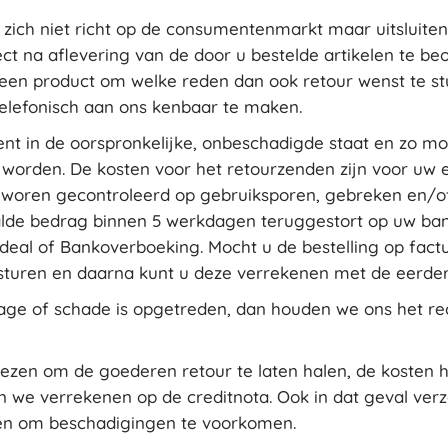
ich niet richt op de consumentenmarkt maar uitsluiten
ect na aflevering van de door u bestelde artikelen te b
 een product om welke reden dan ook retour wenst te s
 telefonisch aan ons kenbaar te maken.
ent in de oorspronkelijke, onbeschadigde staat en zo mog
worden. De kosten voor het retourzenden zijn voor uw 
e woren gecontroleerd op gebruiksporen, gebreken en/o
lde bedrag binnen 5 werkdagen teruggestort op uw ban
 Ideal of Bankoverboeking. Mocht u de bestelling op fac
esturen en daarna kunt u deze verrekenen met de eerder
jtage of schade is opgetreden, dan houden we ons het re
iezen om de goederen retour te laten halen, de kosten 
en we verrekenen op de creditnota. Ook in dat geval v
gen om beschadigingen te voorkomen.