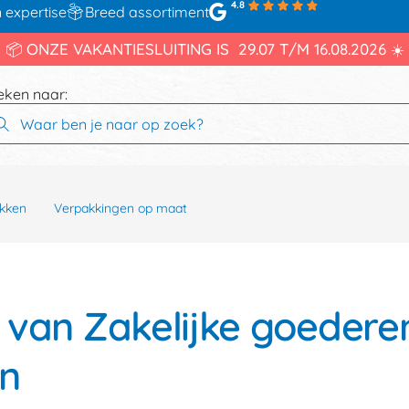
4.8
 expertise
Breed assortiment
📦 ONZE VAKANTIESLUITING IS 29.07 T/M 16.08.2026 ☀️
eken naar:
kken
Verpakkingen op maat
van Zakelijke goederen
n