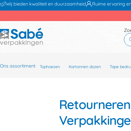
Wij bieden kwaliteit en duurzaamheid
Ruime ervaring en
Zo
Ons assortiment
Tophoezen
Kartonnen dozen
Tape bedru
Retourneren 
Verpakkinge