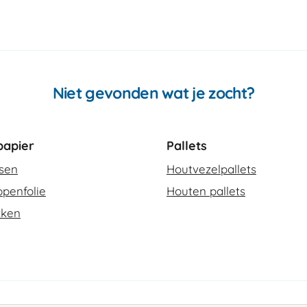
Niet gevonden wat je zocht?
apier
Pallets
ssen
Houtvezelpallets
penfolie
Houten pallets
kken