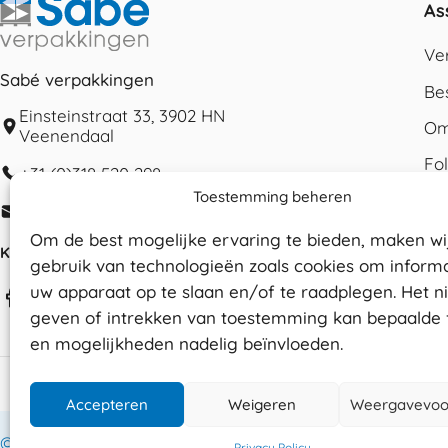
As
Ve
Sabé verpakkingen
Be
Einsteinstraat 33, 3902 HN
Om
Veenendaal
Fo
+31 (0)318 520 298
Toestemming beheren
Ka
info@sabeverpakkingen.nl
Ve
Om de best mogelijke ervaring te bieden, maken wi
KvK nummer:
77767551
gebruik van technologieën zoals cookies om informa
uw apparaat op te slaan en/of te raadplegen. Het ni
geven of intrekken van toestemming kan bepaalde 
en mogelijkheden nadelig beïnvloeden.
Accepteren
Weigeren
Weergavevoo
© 2026 Sabé Verpakkingen
Privacy Policy