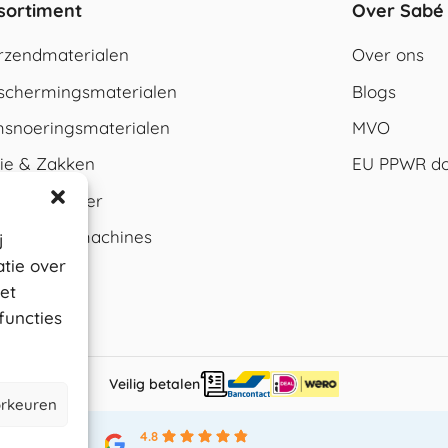
sortiment
Over Sabé
rzendmaterialen
Over ons
schermingsmaterialen
Blogs
snoeringsmaterialen
MVO
lie & Zakken
EU PPWR do
rton & papier
rpakkingsmachines
j
tie over
et
functies
Veilig betalen
rkeuren
4.8