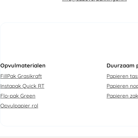
Opvulmaterialen
Duurzaam p
FillPak Grasikraft
Papieren ta
Instapak Quick RT
Papieren nop
Flo-pak Green
Papieren za
Opvulpapier rol