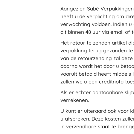
Aangezien Sabé Verpakkingen z
heeft u de verplichting om dir
verwachting voldoen. Indien u
dit binnen 48 uur via email of
Het retour te zenden artikel di
verpakking terug gezonden te 
van de retourzending zal dez
daarna wordt het door u betaa
vooruit betaald heeft middels
zullen we u een creditnota to
Als er echter aantoonbare sli
verrekenen.
U kunt er uiteraard ook voor k
u afspreken. Deze kosten zull
in verzendbare staat te bren