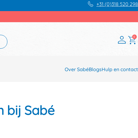
+31 (0)318 520 298
0
Over Sabé
Blogs
Hulp en contact
 bij Sabé