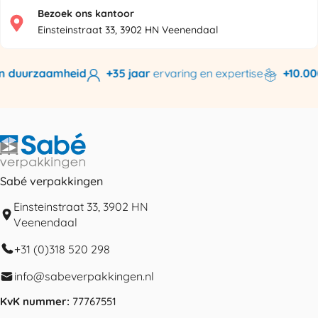
Bezoek ons kantoor
Einsteinstraat 33, 3902 HN Veenendaal
 duurzaamheid
+35 jaar
ervaring en expertise
+10.000 
Sabé verpakkingen
Einsteinstraat 33, 3902 HN
Veenendaal
+31 (0)318 520 298
info@sabeverpakkingen.nl
KvK nummer:
77767551