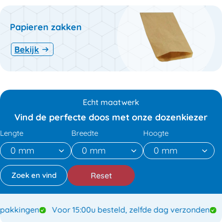
Papieren zakken
Bekijk
Echt maatwerk
Vind de perfecte doos met onze dozenkiezer
Lengte
Breedte
Hoogte
Reset
kkingen
Voor 15:00u besteld, zelfde dag verzonden
Sp