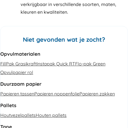
verkrijgbaar in verschillende soorten, maten,
kleuren en kwaliteiten.
Niet gevonden wat je zocht?
Opvulmaterialen
FillPak Grasikraft
Instapak Quick RT
Flo-pak Green
Opvulpapier rol
Duurzaam papier
Papieren tassen
Papieren noppenfolie
Papieren zakken
Pallets
Houtvezelpallets
Houten pallets
Tape