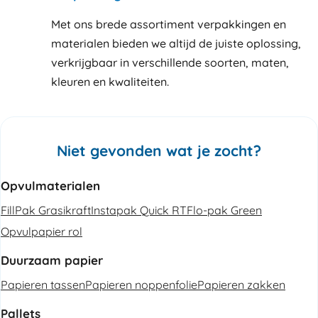
Met ons brede assortiment verpakkingen en
materialen bieden we altijd de juiste oplossing,
verkrijgbaar in verschillende soorten, maten,
kleuren en kwaliteiten.
Niet gevonden wat je zocht?
Opvulmaterialen
FillPak Grasikraft
Instapak Quick RT
Flo-pak Green
Opvulpapier rol
Duurzaam papier
Papieren tassen
Papieren noppenfolie
Papieren zakken
Pallets