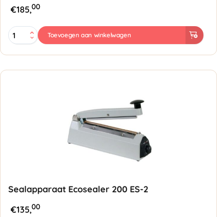
00
€
185,
Sealapparaat
Toevoegen aan winkelwagen
Ecosealer
300
ES-
2
aantal
Sealapparaat Ecosealer 200 ES-2
00
€
135,