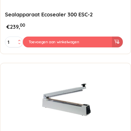
Sealapparaat Ecosealer 300 ESC-2
00
€
239,
Sealapparaat
Toevoegen aan winkelwagen
Ecosealer
300
ESC-
2
aantal