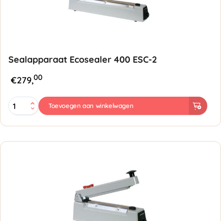
Sealapparaat Ecosealer 400 ESC-2
00
€
279,
Sealapparaat
Toevoegen aan winkelwagen
Ecosealer
400
ESC-
2
aantal