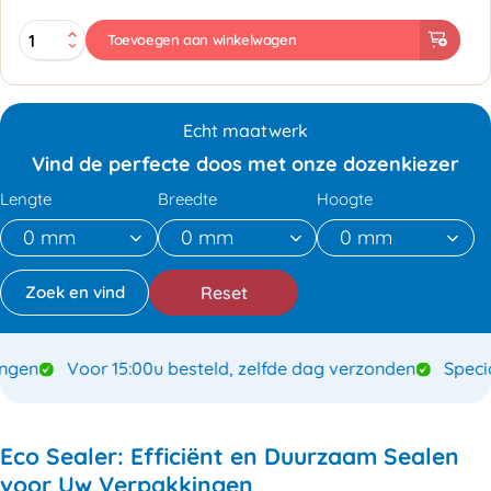
Sealapparaat
Toevoegen aan winkelwagen
Ecosealer
200
ES-
2
Echt maatwerk
aantal
Vind de perfecte doos met onze dozenkiezer
Lengte
Breedte
Hoogte
Reset
Hoogwaardige verpakkingen
Voor 15:00u besteld, zel
Eco Sealer: Efficiënt en Duurzaam Sealen
voor Uw Verpakkingen