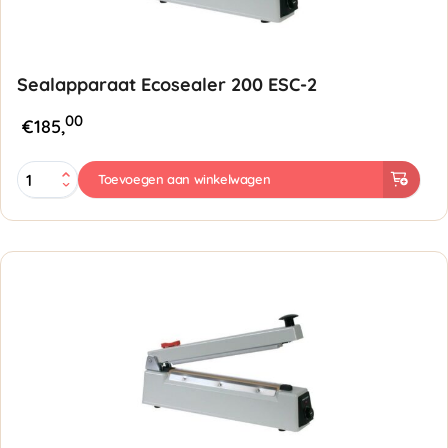
Sealapparaat Ecosealer 200 ESC-2
00
€
185,
Sealapparaat
Toevoegen aan winkelwagen
Ecosealer
200
ESC-
2
aantal