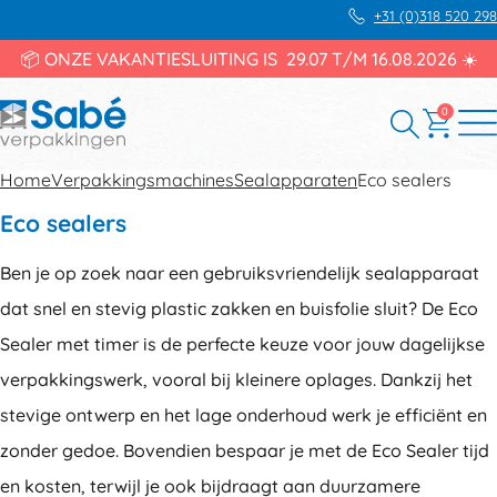
+31 (0)318 520 298
📦 ONZE VAKANTIESLUITING IS 29.07 T/M 16.08.2026 ☀️
0
Home
Verpakkingsmachines
Sealapparaten
Eco sealers
Eco sealers
Ben je op zoek naar een gebruiksvriendelijk sealapparaat
dat snel en stevig plastic zakken en buisfolie sluit? De Eco
Sealer met timer is de perfecte keuze voor jouw dagelijkse
verpakkingswerk, vooral bij kleinere oplages. Dankzij het
stevige ontwerp en het lage onderhoud werk je efficiënt en
zonder gedoe. Bovendien bespaar je met de Eco Sealer tijd
en kosten, terwijl je ook bijdraagt aan duurzamere