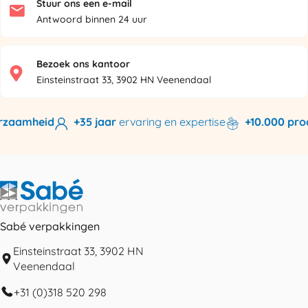
Stuur ons een e-mail
Antwoord binnen 24 uur
Bezoek ons kantoor
Einsteinstraat 33, 3902 HN Veenendaal
Wij bieden
kwaliteit en duurzaamheid
+35 jaar
ervaring e
Sabé verpakkingen
Einsteinstraat 33, 3902 HN
Veenendaal
+31 (0)318 520 298