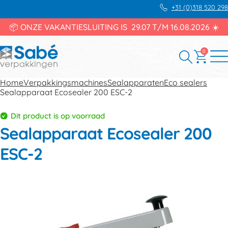
+31 (0)318 520 298
📦 ONZE VAKANTIESLUITING IS 29.07 T/M 16.08.2026 ☀️
0
Home
Verpakkingsmachines
Sealapparaten
Eco sealers
Sealapparaat Ecosealer 200 ESC-2
Dit product is op voorraad
Sealapparaat Ecosealer 200
ESC-2