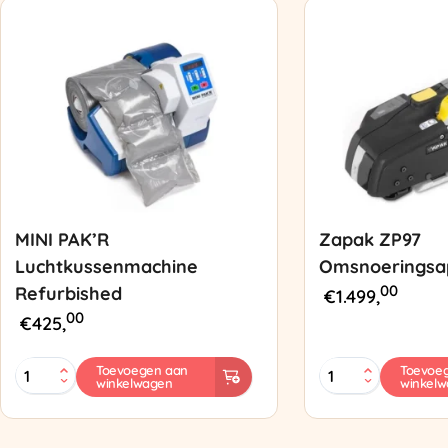
MINI PAK’R
Zapak ZP97
Luchtkussenmachine
Omsnoeringsa
00
Refurbished
€
1.499,
00
€
425,
MINI
Zapak
Toevoegen aan
Toevoe
winkelwagen
winkel
PAK'R
ZP97
Luchtkussenmachine
Omsnoeringsapp
Refurbished
aantal
aantal