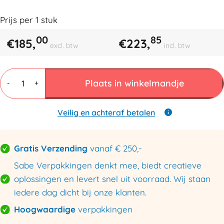
Prijs per
1
stuk
00
85
€
185,
€
223,
excl. btw
incl. btw
Sealapparaat
Ecosealer
Plaats in winkelmandje
-
+
200
ESC-
2
Veilig en achteraf betalen
aantal
Gratis Verzending
vanaf € 250,-
Sabe Verpakkingen denkt mee, biedt creatieve
oplossingen en levert snel uit voorraad. Wij staan
iedere dag dicht bij onze klanten.
Hoogwaardige
verpakkingen