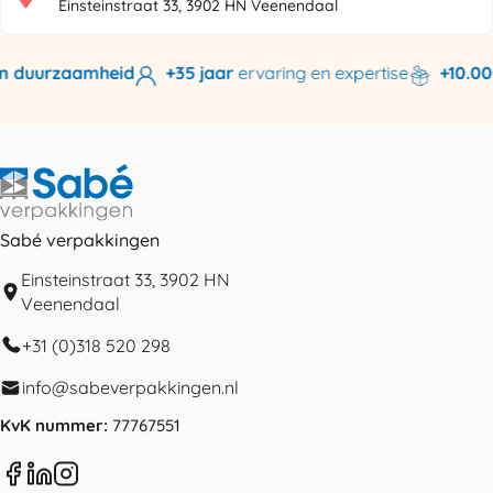
Einsteinstraat 33, 3902 HN Veenendaal
n duurzaamheid
+35 jaar
ervaring en expertise
+10.000
Sabé verpakkingen
Einsteinstraat 33, 3902 HN
Veenendaal
+31 (0)318 520 298
info@sabeverpakkingen.nl
KvK nummer:
77767551