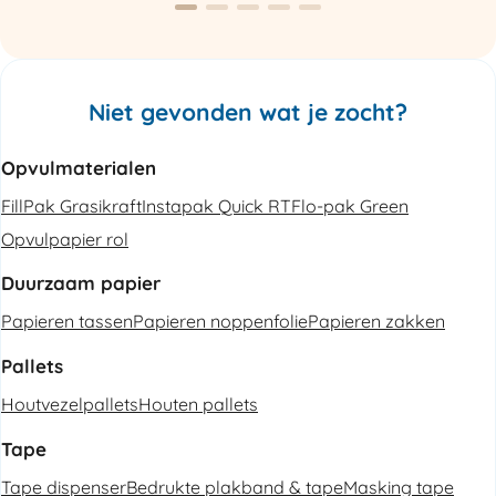
Niet gevonden wat je zocht?
Opvulmaterialen
FillPak Grasikraft
Instapak Quick RT
Flo-pak Green
Opvulpapier rol
Duurzaam papier
Papieren tassen
Papieren noppenfolie
Papieren zakken
Pallets
Houtvezelpallets
Houten pallets
Tape
Tape dispenser
Bedrukte plakband & tape
Masking tape