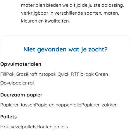
materialen bieden we altijd de juiste oplossing,
verkrijgbaar in verschillende soorten, maten,
kleuren en kwaliteiten.
Niet gevonden wat je zocht?
Opvulmaterialen
FillPak Grasikraft
Instapak Quick RT
Flo-pak Green
Opvulpapier rol
Duurzaam papier
Papieren tassen
Papieren noppenfolie
Papieren zakken
Pallets
Houtvezelpallets
Houten pallets