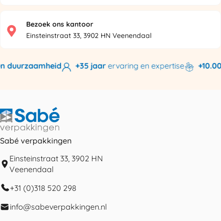
Bezoek ons kantoor
Einsteinstraat 33, 3902 HN Veenendaal
n duurzaamheid
+35 jaar
ervaring en expertise
+10.000
Sabé verpakkingen
Einsteinstraat 33, 3902 HN
Veenendaal
+31 (0)318 520 298
info@sabeverpakkingen.nl