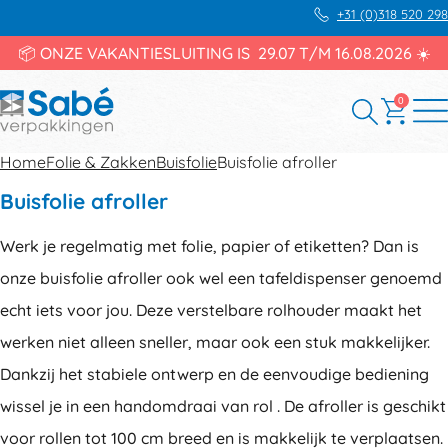
+31 (0)318 520 298
📦 ONZE VAKANTIESLUITING IS 29.07 T/M 16.08.2026 ☀️
0
Home
Folie & Zakken
Buisfolie
Buisfolie afroller
Buisfolie afroller
Werk je regelmatig met folie, papier of etiketten? Dan is
onze buisfolie afroller ook wel een tafeldispenser genoemd
echt iets voor jou. Deze verstelbare rolhouder maakt het
werken niet alleen sneller, maar ook een stuk makkelijker.
Dankzij het stabiele ontwerp en de eenvoudige bediening
wissel je in een handomdraai van rol . De afroller is geschikt
voor rollen tot 100 cm breed en is makkelijk te verplaatsen.