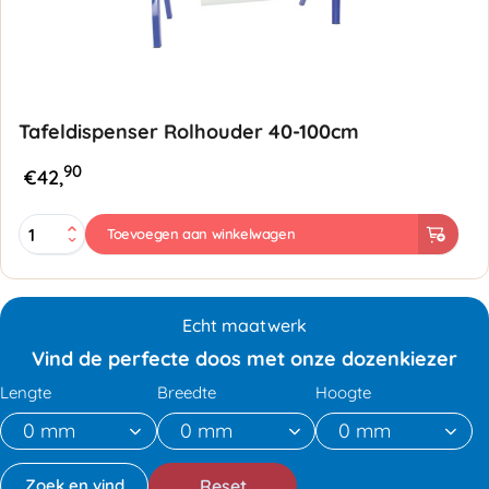
Tafeldispenser Rolhouder 40-100cm
90
€
42,
Tafeldispenser
Toevoegen aan winkelwagen
Rolhouder
40-
100cm
aantal
Echt maatwerk
Vind de perfecte doos met onze dozenkiezer
Lengte
Breedte
Hoogte
Reset