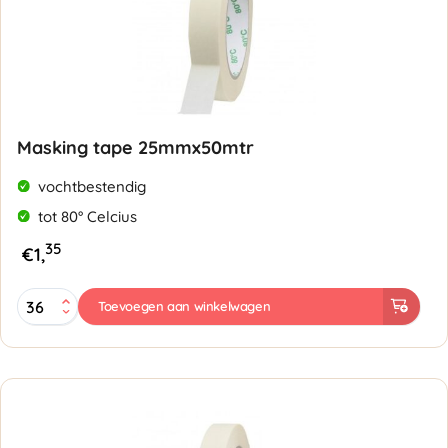
Masking tape 25mmx50mtr
vochtbestendig
tot 80° Celcius
35
€
1,
Masking
Toevoegen aan winkelwagen
tape
25mmx50mtr
aantal