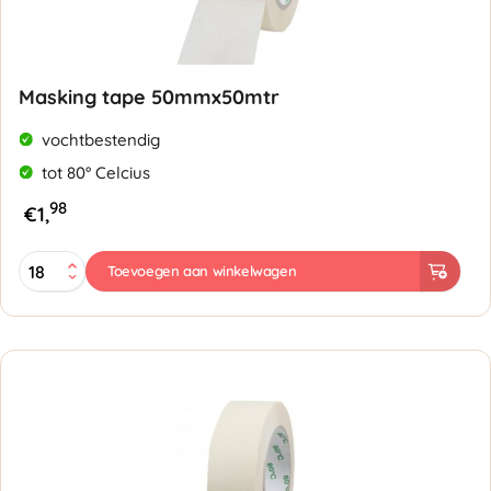
Masking tape 50mmx50mtr
vochtbestendig
tot 80° Celcius
98
€
1,
Masking
Toevoegen aan winkelwagen
tape
50mmx50mtr
aantal