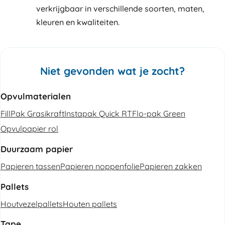
verkrijgbaar in verschillende soorten, maten,
kleuren en kwaliteiten.
Niet gevonden wat je zocht?
Opvulmaterialen
FillPak Grasikraft
Instapak Quick RT
Flo-pak Green
Opvulpapier rol
Duurzaam papier
Papieren tassen
Papieren noppenfolie
Papieren zakken
Pallets
Houtvezelpallets
Houten pallets
Tape