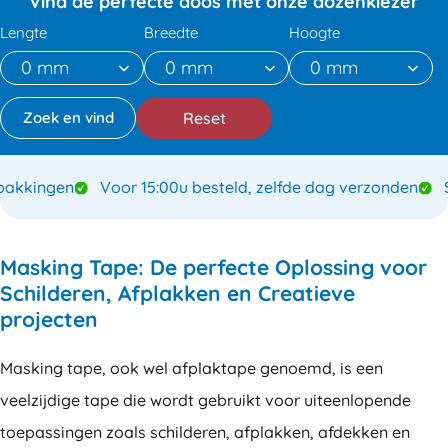
Vind de perfecte doos met onze dozenkiezer
Lengte
Breedte
Hoogte
Reset
kkingen
Voor 15:00u besteld, zelfde dag verzonden
Spe
Masking Tape: De perfecte Oplossing voor
Schilderen, Afplakken en Creatieve
projecten
Masking tape, ook wel afplaktape genoemd, is een
veelzijdige tape die wordt gebruikt voor uiteenlopende
toepassingen zoals schilderen, afplakken, afdekken en