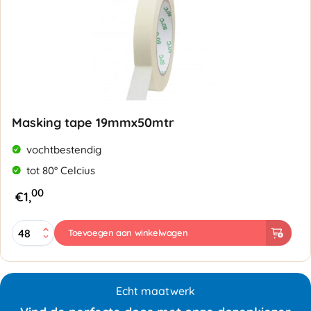
Masking tape 19mmx50mtr
vochtbestendig
tot 80° Celcius
00
€
1,
Masking
Toevoegen aan winkelwagen
tape
19mmx50mtr
aantal
Echt maatwerk