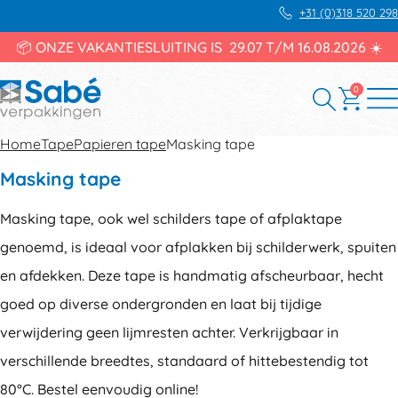
+31 (0)318 520 298
📦 ONZE VAKANTIESLUITING IS 29.07 T/M 16.08.2026 ☀️
0
Home
Tape
Papieren tape
Masking tape
Masking tape
Masking tape, ook wel schilders tape of afplaktape
genoemd, is ideaal voor afplakken bij schilderwerk, spuiten
en afdekken. Deze tape is handmatig afscheurbaar, hecht
goed op diverse ondergronden en laat bij tijdige
verwijdering geen lijmresten achter. Verkrijgbaar in
verschillende breedtes, standaard of hittebestendig tot
80°C. Bestel eenvoudig online!