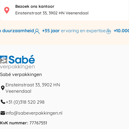
Bezoek ons kantoor
Einsteinstraat 33, 3902 HN Veenendaal
 duurzaamheid
+35 jaar
ervaring en expertise
+10.000 
Sabé verpakkingen
Einsteinstraat 33, 3902 HN
Veenendaal
+31 (0)318 520 298
info@sabeverpakkingen.nl
KvK nummer:
77767551