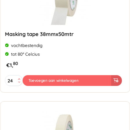
Masking tape 38mmx50mtr
vochtbestendig
tot 80° Celcius
80
€
1,
Masking
Toevoegen aan winkelwagen
tape
38mmx50mtr
aantal