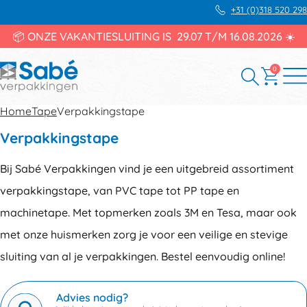
+31 (0)318 520 298
📦 ONZE VAKANTIESLUITING IS 29.07 T/M 16.08.2026 ☀️
0
Home
Tape
Verpakkingstape
Verpakkingstape
Bij Sabé Verpakkingen vind je een uitgebreid assortiment
verpakkingstape, van PVC tape tot PP tape en
machinetape. Met topmerken zoals 3M en Tesa, maar ook
met onze huismerken zorg je voor een veilige en stevige
sluiting van al je verpakkingen. Bestel eenvoudig online!
Advies nodig?