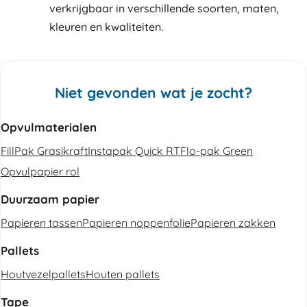
verkrijgbaar in verschillende soorten, maten,
kleuren en kwaliteiten.
Niet gevonden wat je zocht?
Opvulmaterialen
FillPak Grasikraft
Instapak Quick RT
Flo-pak Green
Opvulpapier rol
Duurzaam papier
Papieren tassen
Papieren noppenfolie
Papieren zakken
Pallets
Houtvezelpallets
Houten pallets
Tape