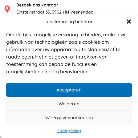
Bezoek ons kantoor
Einsteinstraat 33, 3902 HN Veenendaal
Toestemming beheren
urzaamheid
+35 jaar
ervaring en expertise
+10.000 pr
Om de best mogelijke ervaring te bieden, maken wij
gebruik van technologieën zoals cookies om
informatie over uw apparaat op te slaan en/of te
raadplegen. Het niet geven of intrekken van
toestemming kan bepaalde functies en
mogelijkheden nadelig beïnvloeden.
Sabé verpakkingen
Einsteinstraat 33, 3902 HN
Accepteren
Veenendaal
Weigeren
+31 (0)318 520 298
Weergavevoorkeuren
info@sabeverpakkingen.nl
KvK nummer:
77767551
Privacy Policy