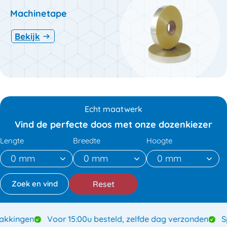
Machinetape
Bekijk
Echt maatwerk
Vind de perfecte doos met onze dozenkiezer
Lengte
Breedte
Hoogte
Reset
ingen
Voor 15:00u besteld, zelfde dag verzonden
Speci