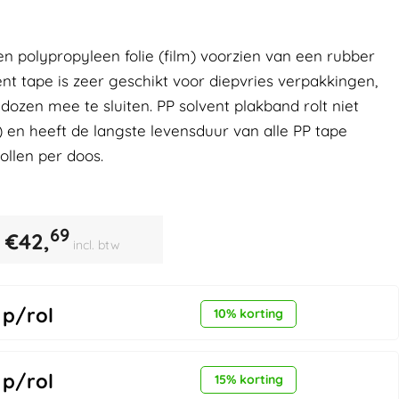
en polypropyleen folie (film) voorzien van een rubber
ent tape is zeer geschikt voor diepvries verpakkingen,
zen mee te sluiten. PP solvent plakband rolt niet
) en heeft de langste levensduur van alle PP tape
ollen per doos.
69
€
42,
incl. btw
p/rol
10% korting
p/rol
15% korting