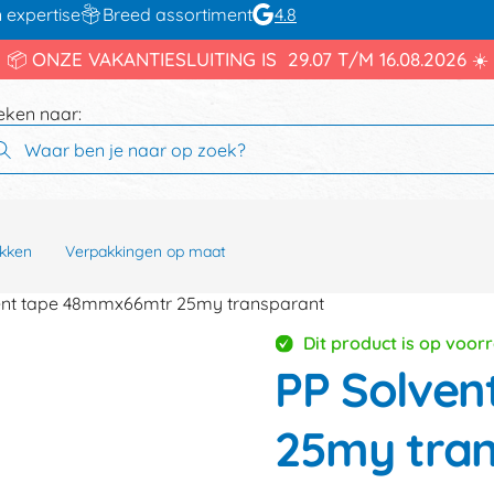
 expertise
Breed assortiment
4.8
📦 ONZE VAKANTIESLUITING IS 29.07 T/M 16.08.2026 ☀️
eken naar:
kken
Verpakkingen op maat
ent tape 48mmx66mtr 25my transparant
Dit product is op voor
PP Solve
25my tra