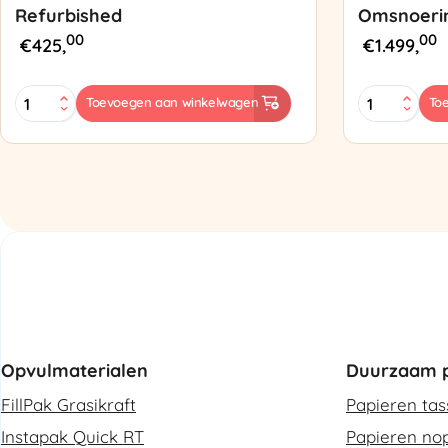
Refurbished
Omsnoeri
00
00
€
425,
€
1.499,
MINI
Zapak
Toevoegen aan winkelwagen
To
PAK'R
ZP97
Luchtkussenmachine
Omsnoering
Refurbished
aantal
aantal
Opvulmaterialen
Duurzaam p
FillPak Grasikraft
Papieren ta
Instapak Quick RT
Papieren nop