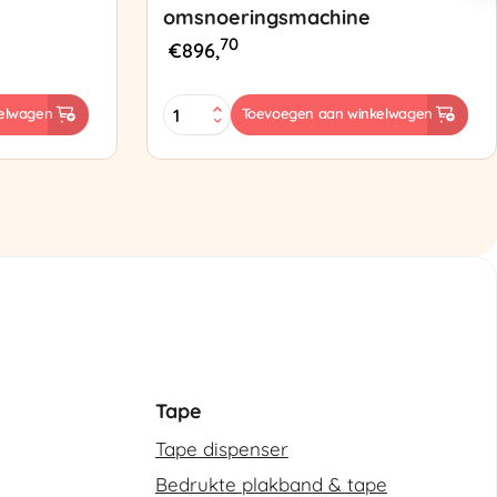
omsnoeringsmachine
70
€
896,
ES-
elwagen
Toevoegen aan winkelwagen
102
Semi-
automatische
omsnoeringsmachine
aantal
Tape
Tape dispenser
Bedrukte plakband & tape