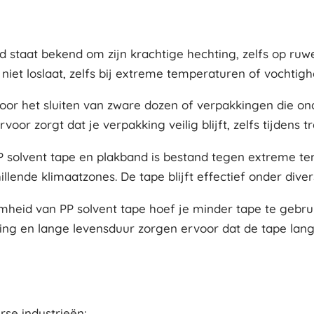
nd staat bekend om zijn krachtige hechting, zelfs op ru
 niet loslaat, zelfs bij extreme temperaturen of vochtigh
voor het sluiten van zware dozen of verpakkingen die on
oor zorgt dat je verpakking veilig blijft, zelfs tijdens t
 solvent tape en plakband is bestand tegen extreme te
llende klimaatzones. De tape blijft effectief onder div
eid van PP solvent tape hoef je minder tape te gebrui
hting en lange levensduur zorgen ervoor dat de tape l
erse industrieën: