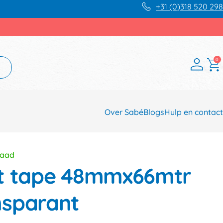
+31 (0)318 520 298
0
Over Sabé
Blogs
Hulp en contact
raad
nt tape 48mmx66mtr
nsparant