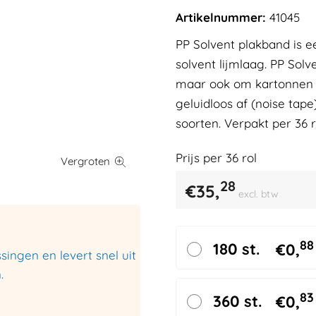
Artikelnummer:
41045
PP Solvent plakband is e
solvent lijmlaag. PP Solv
maar ook om kartonnen do
geluidloos af (noise tape
soorten. Verpakt per 36 r
Prijs per
36
rol
28
€
35,
excl. btw
88
180 st.
€
0,
ingen en levert snel uit
.
83
360 st.
€
0,