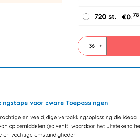
78
720 st.
€
0,
PP
Solvent
-
+
tape
48mmx66mtr
25my
transparant
aantal
kingstape voor zware Toepassingen
krachtige en veelzijdige verpakkingsoplossing die ideaa
van oplosmiddelen (solvent), waardoor het uitstekend he
de en vochtige omstandigheden.