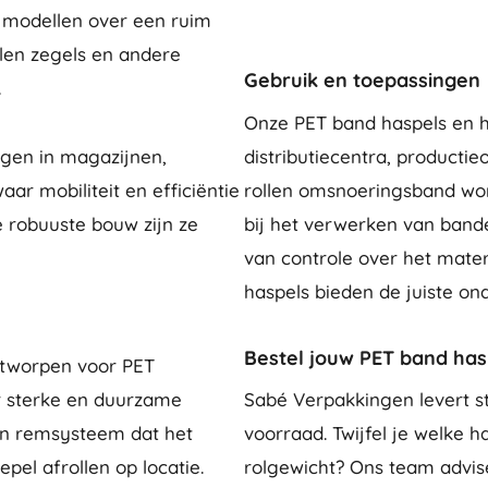
 modellen over een ruim
en zegels en andere
Gebruik en toepassingen
.
Onze PET band haspels en h
ngen in magazijnen,
distributiecentra, product
ar mobiliteit en efficiëntie
rollen omsnoeringsband word
e robuuste bouw zijn ze
bij het verwerken van band
van controle over het mater
haspels bieden de juiste on
Bestel jouw PET band has
ntworpen voor PET
 sterke en duurzame
Sabé Verpakkingen levert st
en remsysteem dat het
voorraad. Twijfel je welke 
pel afrollen op locatie.
rolgewicht? Ons team advise