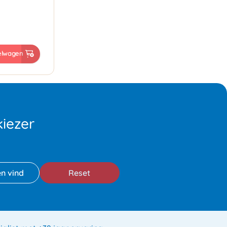
elwagen
iezer
Reset