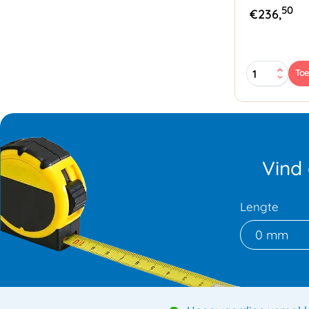
50
€
236,
Haspelwag
To
PET/PP
band
K406
aantal
Vind
Lengte
0 mm