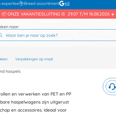
 expertise
Breed assortiment
4.8
📦 ONZE VAKANTIESLUITING IS 29.07 T/M 16.08.2026 ☀️
eken naar:
kken
Verpakkingen op maat
nd haspels
ollen en verwerken van PET en PP
dbare haspelwagens zijn uitgerust
ap en accessoires. Ideaal voor