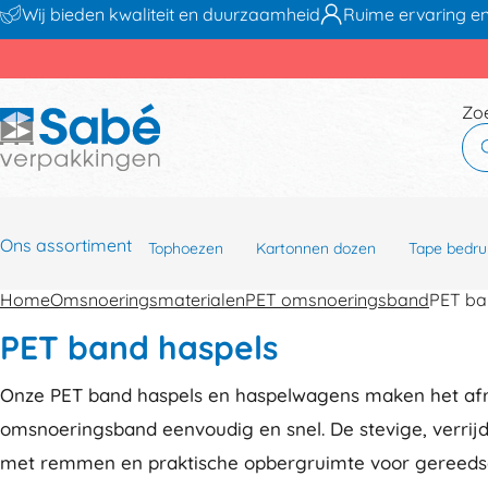
Wij bieden kwaliteit en duurzaamheid
Ruime ervaring en
Zo
Ons assortiment
Tophoezen
Kartonnen dozen
Tape bedru
Home
Omsnoeringsmaterialen
PET omsnoeringsband
PET ba
PET band haspels
Onze PET band haspels en haspelwagens maken het afr
omsnoeringsband eenvoudig en snel. De stevige, verrij
met remmen en praktische opbergruimte voor gereedsch