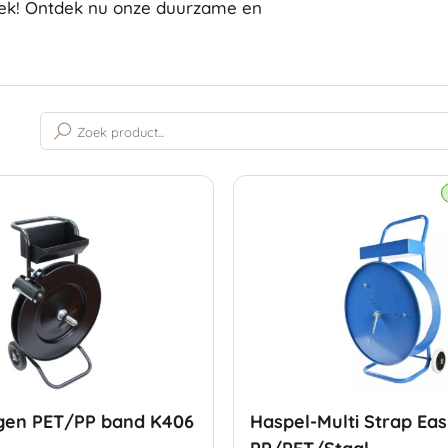
tiek! Ontdek nu onze duurzame en
Gesorteerd
op
populariteit
gen PET/PP band K406
Haspel-Multi Strap Eas