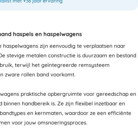
ialist met +38 jaar ervaring
band haspels en haspelwagens
e haspelwagens zijn eenvoudig te verplaatsen naar
 De stevige metalen constructie is duurzaam en bestand
ebruik, terwijl het geïntegreerde remsysteem
an zware rollen band voorkomt.
lwagens praktische opbergruimte voor gereedschap en
jd binnen handbereik is. Ze zijn flexibel inzetbaar en
e bandtypes en kernmaten, waardoor ze een efficiënte
ormen voor jouw omsnoeringsproces.