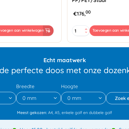
PP/PET/Staal
00
€
176,
en
Haspel-
evoegen aan winkelwagen
Toevoegen aan wink
Multi
Strap
Easy
tbv
PP/PET/Staal
Echt maatwerk
aantal
 de perfecte doos met onze dozenk
Breedte
Hoogte
0 mm
0 mm
Meest gekozen:
A4, A5, enkele golf en dubbele golf