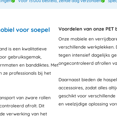
ingen
Voor 15:00u besteld, zelfde dag verzonden
Spec
mobiel voor soepel
Voordelen van onze PET 
Onze mobiele en verrijdbar
verschillende werkplekken.
nd is een kwalitatieve
tegen intensief dagelijks g
voor gebruiksgemak,
ongecontroleerd afrollen v
ernmaten en banddiktes. Met
 ze professionals bij het
Daarnaast bieden de haspe
accessoires, zodat alles alti
geschikt voor verschillend
nsport van zware rollen
en veelzijdige oplossing v
ntroleerd afrolt. Dit
rde verwerking van het