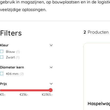
gebruik in magazijnen, op bouwplaatsen en in de logis
veelzijdige oplossingen.
Filters
2
Producten
Kleur
Blauw
(1)
Zwart
(1)
Diameter kern
406 mm
(2)
Prijs
€0,-
€
236
,-
€236.5,-
Haspelwa