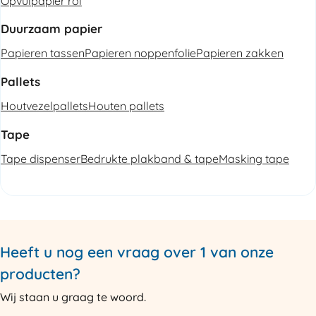
Opvulpapier rol
Duurzaam papier
Papieren tassen
Papieren noppenfolie
Papieren zakken
Pallets
Houtvezelpallets
Houten pallets
Tape
Tape dispenser
Bedrukte plakband & tape
Masking tape
Heeft u nog een vraag over 1 van onze
producten?
Wij staan u graag te woord.