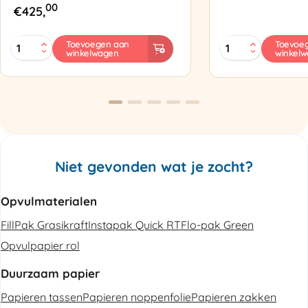
00
€
425,
MINI
Zapak
Toevoegen aan
Toevoe
winkelwagen
winkel
PAK'R
ZP97
Luchtkussenmachine
Omsnoeringsapp
Refurbished
aantal
aantal
Niet gevonden wat je zocht?
Opvulmaterialen
FillPak Grasikraft
Instapak Quick RT
Flo-pak Green
Opvulpapier rol
Duurzaam papier
Papieren tassen
Papieren noppenfolie
Papieren zakken