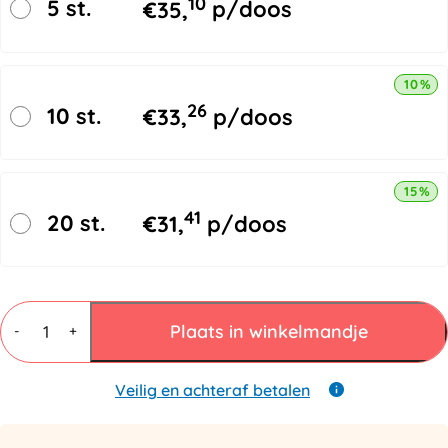
10
5 st.
€
35,
p/doos
10% k
26
10 st.
€
33,
p/doos
15% k
41
20 st.
€
31,
p/doos
Plastic
Hoekbeschermers
Plaats in winkelmandje
-
+
zwart
35/24mm
aantal
Veilig en achteraf betalen