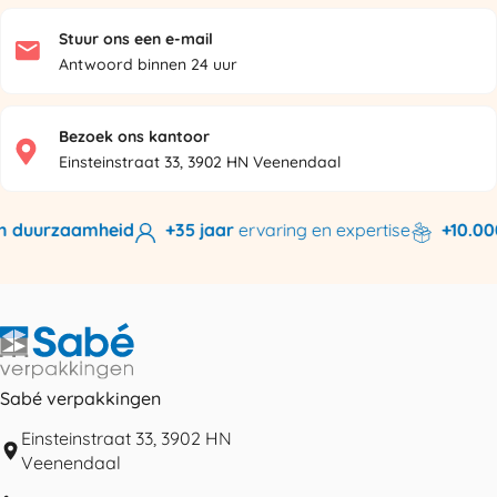
Stuur ons een e-mail
Antwoord binnen 24 uur
Bezoek ons kantoor
Einsteinstraat 33, 3902 HN Veenendaal
 duurzaamheid
+35 jaar
ervaring en expertise
+10.000 
Sabé verpakkingen
Einsteinstraat 33, 3902 HN
Veenendaal