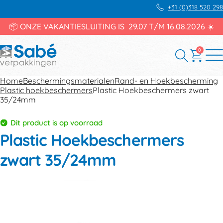
+31 (0)318 520 298
📦 ONZE VAKANTIESLUITING IS 29.07 T/M 16.08.2026 ☀️
0
Home
Beschermingsmaterialen
Rand- en Hoekbescherming
Plastic hoekbeschermers
Plastic Hoekbeschermers zwart
35/24mm
Dit product is op voorraad
Plastic Hoekbeschermers
zwart 35/24mm