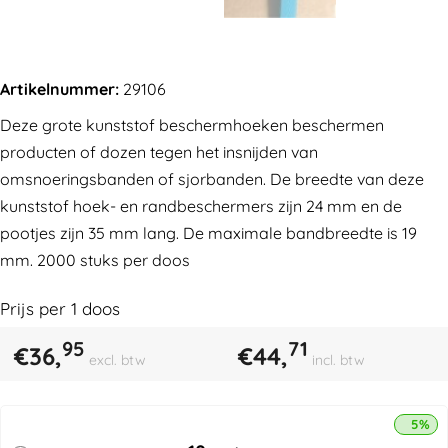
Artikelnummer:
29106
Deze grote kunststof beschermhoeken beschermen
producten of dozen tegen het insnijden van
omsnoeringsbanden of sjorbanden. De breedte van deze
kunststof hoek- en randbeschermers zijn 24 mm en de
pootjes zijn 35 mm lang. De maximale bandbreedte is 19
mm. 2000 stuks per doos
Prijs per
1
doos
95
71
€
36,
€
44,
excl. btw
incl. btw
5% k