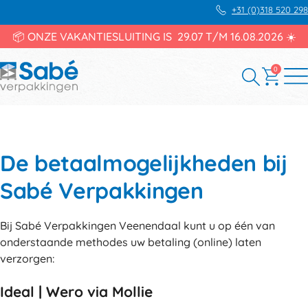
+31 (0)318 520 298
📦 ONZE VAKANTIESLUITING IS 29.07 T/M 16.08.2026 ☀️
0
De betaalmogelijkheden bij
Sabé Verpakkingen
Bij Sabé Verpakkingen Veenendaal kunt u op één van
onderstaande methodes uw betaling (online) laten
verzorgen:
Ideal | Wero via Mollie