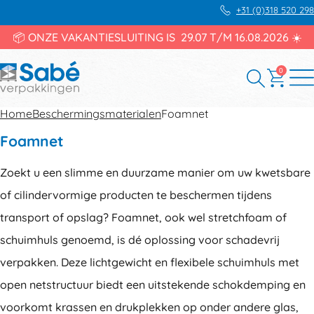
+31 (0)318 520 298
📦 ONZE VAKANTIESLUITING IS 29.07 T/M 16.08.2026 ☀️
0
Home
Beschermingsmaterialen
Foamnet
Foamnet
Zoekt u een slimme en duurzame manier om uw kwetsbare
of cilindervormige producten te beschermen tijdens
transport of opslag? Foamnet, ook wel stretchfoam of
schuimhuls genoemd, is dé oplossing voor schadevrij
verpakken. Deze lichtgewicht en flexibele schuimhuls met
open netstructuur biedt een uitstekende schokdemping en
voorkomt krassen en drukplekken op onder andere glas,