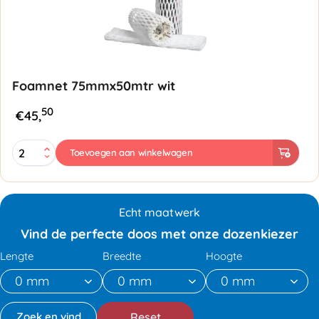
Foamnet 75mmx50mtr wit
50
€
45,
Foamnet
Toevoegen aan winkelwagen
75mmx50mtr
wit
aantal
Echt maatwerk
Vind de perfecte doos met onze dozenkiezer
Lengte
Breedte
Hoogte
Reset