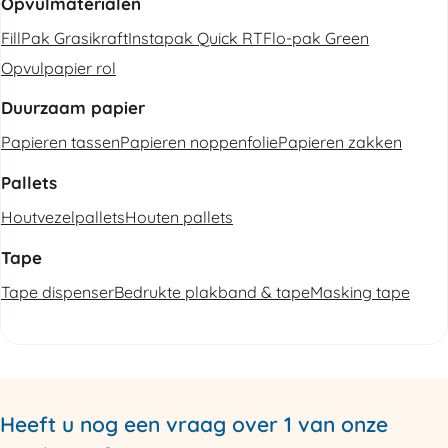
Opvulmaterialen
FillPak Grasikraft
Instapak Quick RT
Flo-pak Green
Opvulpapier rol
Duurzaam papier
Papieren tassen
Papieren noppenfolie
Papieren zakken
Pallets
Houtvezelpallets
Houten pallets
Tape
Tape dispenser
Bedrukte plakband & tape
Masking tape
Heeft u nog een vraag over 1 van onze