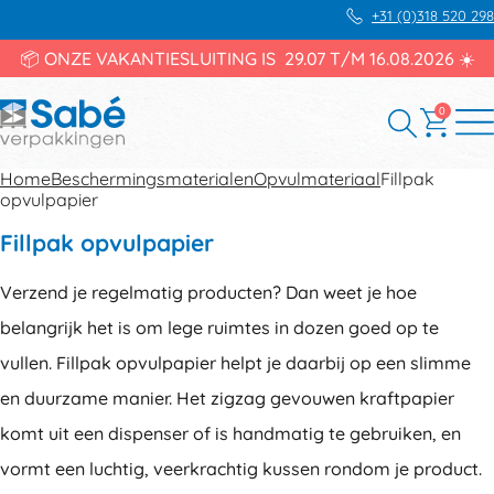
+31 (0)318 520 298
📦 ONZE VAKANTIESLUITING IS 29.07 T/M 16.08.2026 ☀️
0
Home
Beschermingsmaterialen
Opvulmateriaal
Fillpak
opvulpapier
Fillpak opvulpapier
Verzend je regelmatig producten? Dan weet je hoe
belangrijk het is om lege ruimtes in dozen goed op te
vullen. Fillpak opvulpapier helpt je daarbij op een slimme
en duurzame manier. Het zigzag gevouwen kraftpapier
komt uit een dispenser of is handmatig te gebruiken, en
vormt een luchtig, veerkrachtig kussen rondom je product.