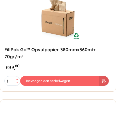
FillPak Go™ Opvulpapier 380mmx360mtr
70gr/m²
80
€
39,
FillPak
Toevoegen aan winkelwagen
Go™
Opvulpapier
380mmx360mtr
70gr/m²
aantal