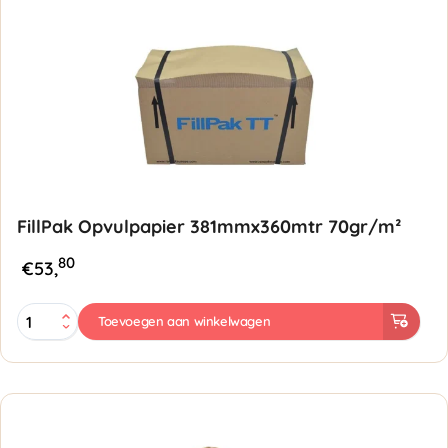
Recycled
aantal
FillPak Opvulpapier 381mmx360mtr 70gr/m²
80
€
53,
FillPak
Toevoegen aan winkelwagen
Opvulpapier
381mmx360mtr
70gr/m²
aantal