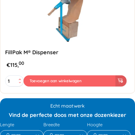
FillPak M® Dispenser
00
€
115,
FillPak
Toevoegen aan winkelwagen
M®
Dispenser
aantal
Echt maatwerk
Vind de perfecte doos met onze dozenkiezer
Lengte
Breedte
Hoogte