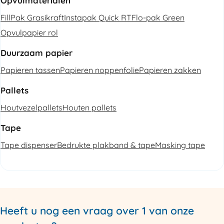
Opvulmaterialen
FillPak Grasikraft
Instapak Quick RT
Flo-pak Green
Opvulpapier rol
Duurzaam papier
Papieren tassen
Papieren noppenfolie
Papieren zakken
Pallets
Houtvezelpallets
Houten pallets
Tape
Tape dispenser
Bedrukte plakband & tape
Masking tape
Heeft u nog een vraag over 1 van onze