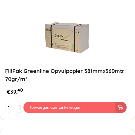
FillPak Greenline Opvulpapier 381mmx360mtr
70gr/m²
40
€
39,
FillPak
Toevoegen aan winkelwagen
Greenline
Opvulpapier
381mmx360mtr
70gr/m²
-