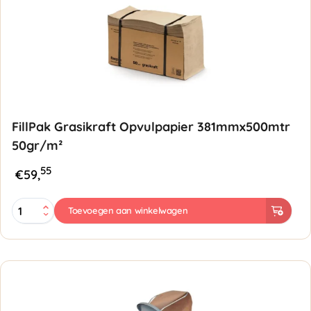
FillPak Grasikraft Opvulpapier 381mmx500mtr
50gr/m²
55
€
59,
FillPak
Toevoegen aan winkelwagen
Grasikraft
Opvulpapier
381mmx500mtr
50gr/m²
aantal