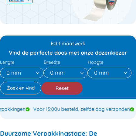
Echt maatwerk
Vind de perfecte doos met onze dozenkiezer
Lengte
Breedte
Hoogte
Reset
akkingen
Voor 15:00u besteld, zelfde dag verzonden
S
Duurzame Verpakkingstape: De