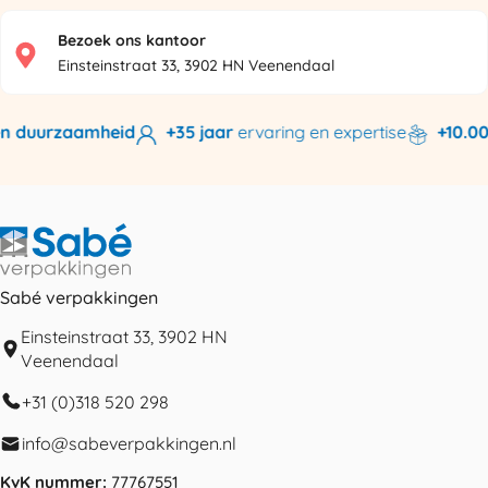
Bezoek ons kantoor
Einsteinstraat 33, 3902 HN Veenendaal
n duurzaamheid
+35 jaar
ervaring en expertise
+10.000
Sabé verpakkingen
Einsteinstraat 33, 3902 HN
Veenendaal
+31 (0)318 520 298
info@sabeverpakkingen.nl
KvK nummer:
77767551