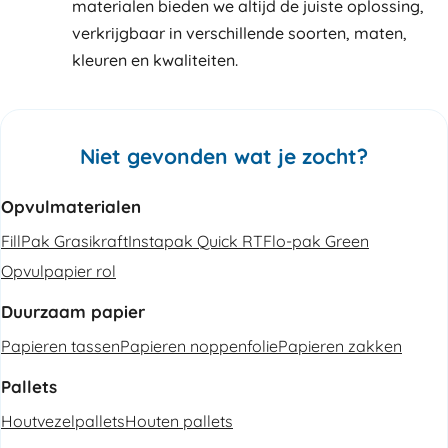
materialen bieden we altijd de juiste oplossing,
verkrijgbaar in verschillende soorten, maten,
kleuren en kwaliteiten.
Niet gevonden wat je zocht?
Opvulmaterialen
FillPak Grasikraft
Instapak Quick RT
Flo-pak Green
Opvulpapier rol
Duurzaam papier
Papieren tassen
Papieren noppenfolie
Papieren zakken
Pallets
Houtvezelpallets
Houten pallets