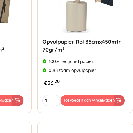
Opvulpapier Rol 35cmx450mtr
m²
70gr/m²
100% recycled papier
duurzaam opvulpapier
20
€
26,
Opvulpapier
elwagen
Toevoegen aan winkelwagen
Rol
35cmx450mtr
70gr/m²
aantal