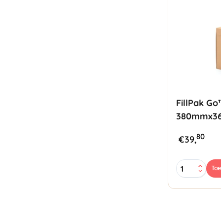
FillPak G
380mmx36
80
€
39,
FillPak
To
Go™
Opvulpapie
380mmx360
70gr/m²
aantal