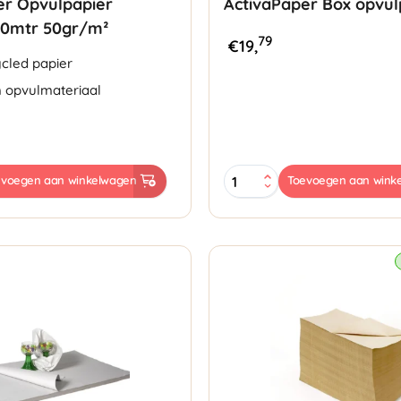
er Opvulpapier
ActivaPaper Box opvul
0mtr 50gr/m²
79
€
19,
cled papier
 opvulmateriaal
ActivaPaper
evoegen aan winkelwagen
Toevoegen aan wink
r
Box
mtr
opvulpapier
-
375mmx250mtr
80gr/m²
aantal