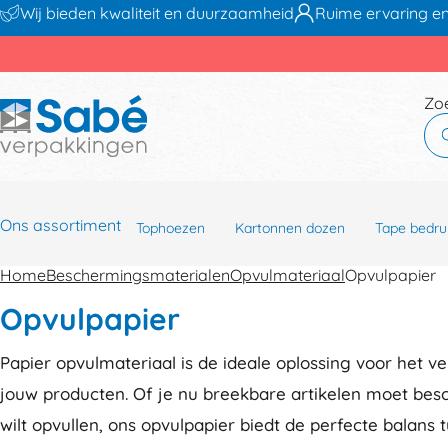
Wij bieden kwaliteit en duurzaamheid
Ruime ervaring en
Zo
Ons assortiment
Tophoezen
Kartonnen dozen
Tape bedru
Home
Beschermingsmaterialen
Opvulmateriaal
Opvulpapier
Opvulpapier
Papier opvulmateriaal is de ideale oplossing voor het ve
jouw producten. Of je nu breekbare artikelen moet bes
wilt opvullen, ons opvulpapier biedt de perfecte balans