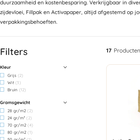
duurzaamheid en kostenbesparing. Verkrijgbaar in diver
zijdevloei, Fillpak en Activapaper, altijd afgestemd op j
verpakkingsbehoeften.
Filters
17
Producte
Kleur
Grijs
(2)
Wit
(3)
Bruin
(12)
Gramsgewicht
28 gr/m2
(2)
24 gr/m²
(2)
70 gr/m2
(4)
80 gr/m2
(1)
50 gr/m²
(1)