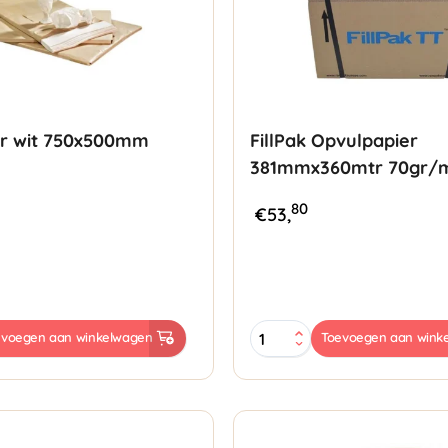
er wit 750x500mm
FillPak Opvulpapier
381mmx360mtr 70gr/
80
€
53,
FillPak
evoegen aan winkelwagen
Toevoegen aan wink
Opvulpapier
m
381mmx360mtr
70gr/m²
aantal