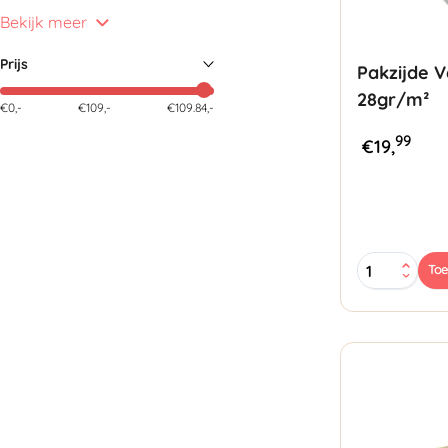
Bekijk meer
Prijs
Pakzijde 
28gr/m²
€0,-
€
109
,-
€109.84,-
99
€
19,
Pakzijde
To
Vellen
50x75cm
28gr/m²
aantal