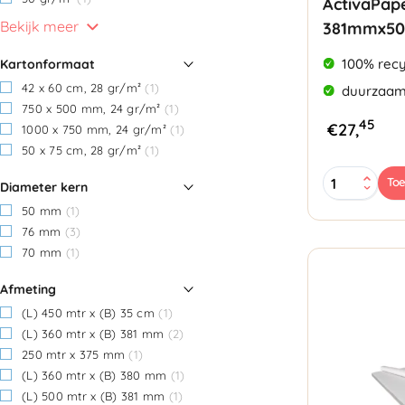
ActivaPap
Bekijk meer
381mmx50
100% recy
Kartonformaat
42 x 60 cm, 28 gr/m²
(1)
duurzaam
750 x 500 mm, 24 gr/m²
(1)
45
€
27,
1000 x 750 mm, 24 gr/m²
(1)
50 x 75 cm, 28 gr/m²
(1)
ActivaPaper
To
Diameter kern
Opvulpapie
381mmx500
50 mm
(1)
50gr/m²
76 mm
(3)
aantal
70 mm
(1)
Afmeting
(L) 450 mtr x (B) 35 cm
(1)
(L) 360 mtr x (B) 381 mm
(2)
250 mtr x 375 mm
(1)
(L) 360 mtr x (B) 380 mm
(1)
(L) 500 mtr x (B) 381 mm
(1)