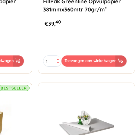
papier
FillPak Greenline Opvulpapier
381mmx360mtr 70gr/m²
40
€
39,
FillPak
elwagen
Toevoegen aan winkelwagen
Greenline
Opvulpapier
381mmx360mtr
70gr/m²
-
BESTSELLER
Recycled
aantal