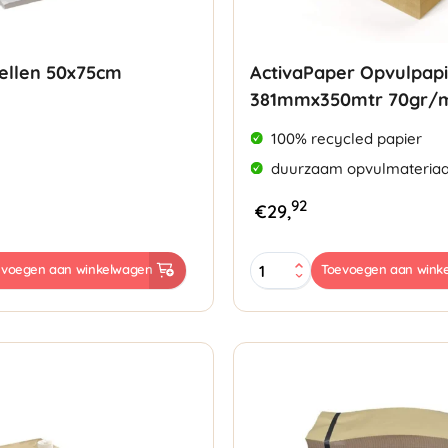
Vellen 50x75cm
ActivaPaper Opvulpap
381mmx350mtr 70gr/
100% recycled papier
duurzaam opvulmateriaa
92
€
29,
ActivaPaper
evoegen aan winkelwagen
Toevoegen aan wink
Opvulpapier
381mmx350mtr
70gr/m²
aantal