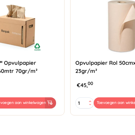
o™ Opvulpapier
Opvulpapier Rol 50cm
0mtr 70gr/m²
23gr/m²
00
€
45,
Opvulpapier
evoegen aan winkelwagen
Toevoegen aan wink
Rol
r
50cmx1044mtr
mtr
23gr/m²
aantal