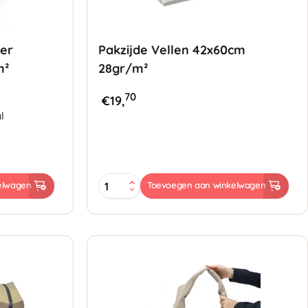
ier
Pakzijde Vellen 42x60cm
m²
28gr/m²
70
€
19,
l
Pakzijde
elwagen
Toevoegen aan winkelwagen
Vellen
42x60cm
28gr/m²
aantal