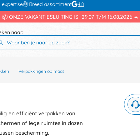
 expertise
Breed assortiment
4.8
📦 ONZE VAKANTIESLUITING IS 29.07 T/M 16.08.2026 ☀️
eken naar:
kken
Verpakkingen op maat
ilig en efficiënt verpakken van
chermen of lege ruimtes in dozen
 tussen bescherming,