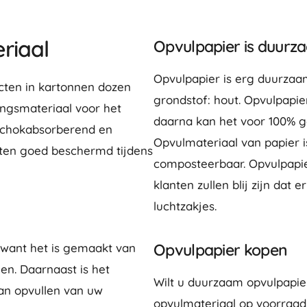
riaal
Opvulpapier is duurz
Opvulpapier is erg duurzaa
cten in kartonnen dozen
grondstof: hout. Opvulpapi
ingsmateriaal voor het
daarna kan het voor 100% g
 schokabsorberend en
Opvulmateriaal van papier i
cten goed beschermd tijdens
composteerbaar. Opvulpapie
klanten zullen blij zijn dat 
luchtzakjes.
Opvulpapier kopen
 want het is gemaakt van
en. Daarnaast is het
Wilt u duurzaam opvulpapie
an opvullen van uw
opvulmateriaal op voorraad