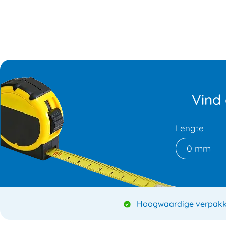
Vind
Lengte
0 mm
Hoogwaardige verpakk