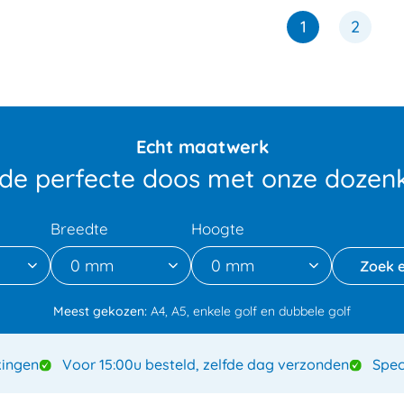
1
2
Echt maatwerk
 de perfecte doos met onze dozenk
Breedte
Hoogte
0 mm
0 mm
Meest gekozen:
A4, A5, enkele golf en dubbele golf
ingen
Voor 15:00u besteld, zelfde dag verzonden
Spec