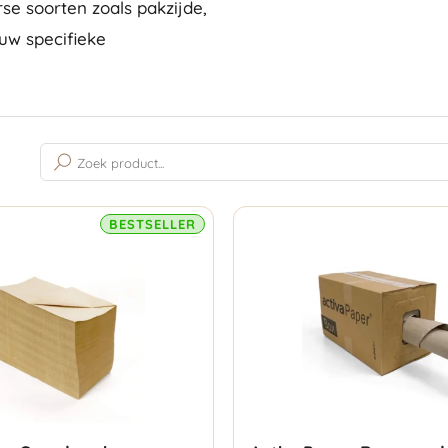
se soorten zoals pakzijde,
ouw specifieke
n
Gesorteerd
op
populariteit
BESTSELLER