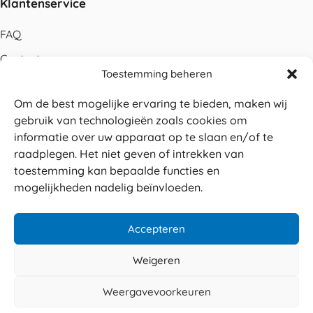
Klantenservice
FAQ
Contact
Toestemming beheren
Bestellen
Om de best mogelijke ervaring te bieden, maken wij
Betalen
gebruik van technologieën zoals cookies om
Levering
informatie over uw apparaat op te slaan en/of te
raadplegen. Het niet geven of intrekken van
Retouren
toestemming kan bepaalde functies en
Service en garantie
mogelijkheden nadelig beïnvloeden.
Herroepingsrecht
Accepteren
Weigeren
Veilig betalen
© 2026 Sabé Verpakkingen
Weergavevoorkeuren
4.8