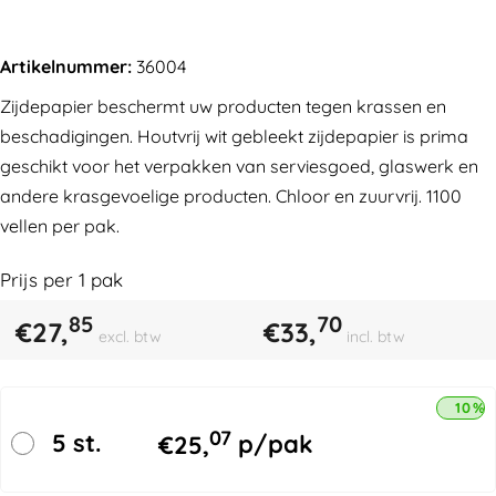
Artikelnummer:
36004
Zijdepapier beschermt uw producten tegen krassen en
beschadigingen. Houtvrij wit gebleekt zijdepapier is prima
geschikt voor het verpakken van serviesgoed, glaswerk en
andere krasgevoelige producten. Chloor en zuurvrij. 1100
vellen per pak.
Prijs per
1
pak
85
70
€
27,
€
33,
excl. btw
incl. btw
10% 
07
5 st.
€
25,
p/pak