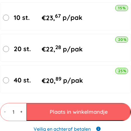
15% k
67
10 st.
€
23,
p/pak
20% k
28
20 st.
€
22,
p/pak
25% k
89
40 st.
€
20,
p/pak
Zijdepapier
wit
Plaats in winkelmandje
-
+
750x500mm
24gr/m²
aantal
Veilig en achteraf betalen