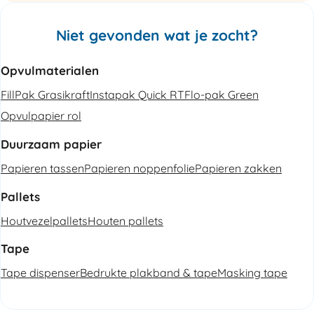
Niet gevonden wat je zocht?
Opvulmaterialen
FillPak Grasikraft
Instapak Quick RT
Flo-pak Green
Opvulpapier rol
Duurzaam papier
Papieren tassen
Papieren noppenfolie
Papieren zakken
Pallets
Houtvezelpallets
Houten pallets
Tape
Tape dispenser
Bedrukte plakband & tape
Masking tape