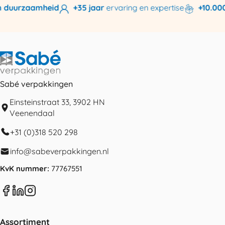
 duurzaamheid
+35 jaar
ervaring en expertise
+10.000 
Sabé verpakkingen
Einsteinstraat 33, 3902 HN
Veenendaal
+31 (0)318 520 298
info@sabeverpakkingen.nl
KvK nummer:
77767551
Assortiment