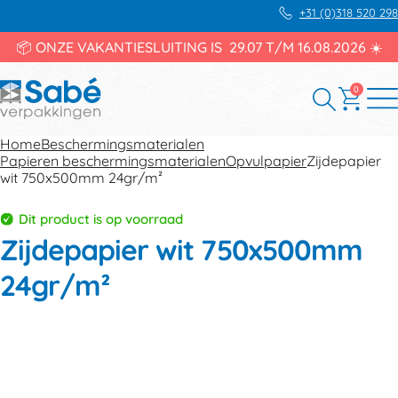
+31 (0)318 520 298
📦 ONZE VAKANTIESLUITING IS 29.07 T/M 16.08.2026 ☀️
0
Home
Beschermingsmaterialen
Papieren beschermingsmaterialen
Opvulpapier
Zijdepapier
wit 750x500mm 24gr/m²
Dit product is op voorraad
Zijdepapier wit 750x500mm
24gr/m²