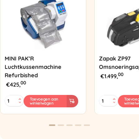
MINI PAK’R
Zapak ZP97
Luchtkussenmachine
Omsnoeringsa
00
Refurbished
€
1.499,
00
€
425,
MINI
Zapak
Toevoegen aan
Toevoe
winkelwagen
winkel
PAK'R
ZP97
Luchtkussenmachine
Omsnoeringsapp
Refurbished
aantal
aantal