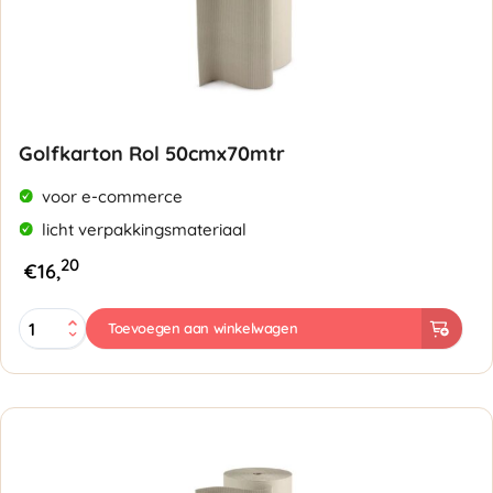
Golfkarton Rol 50cmx70mtr
voor e-commerce
licht verpakkingsmateriaal
20
€
16,
Golfkarton
Toevoegen aan winkelwagen
Rol
50cmx70mtr
aantal