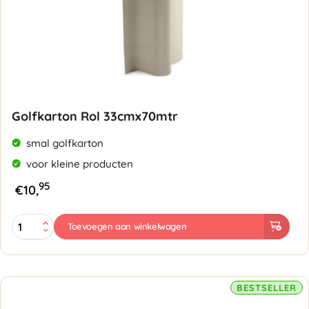
Golfkarton Rol 33cmx70mtr
smal golfkarton
voor kleine producten
95
€
10,
Golfkarton
Toevoegen aan winkelwagen
Rol
33cmx70mtr
aantal
BESTSELLER