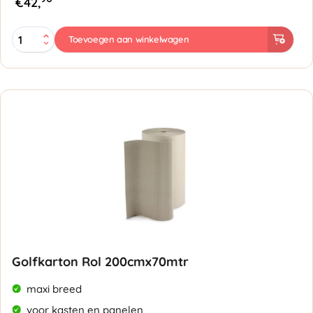
€
42,
Golfkarton
Toevoegen aan winkelwagen
Rol
150cmx70mtr
aantal
Golfkarton Rol 200cmx70mtr
maxi breed
voor kasten en panelen