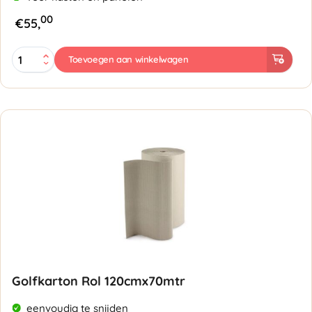
00
€
55,
Golfkarton
Toevoegen aan winkelwagen
Rol
200cmx70mtr
aantal
Golfkarton Rol 120cmx70mtr
eenvoudig te snijden