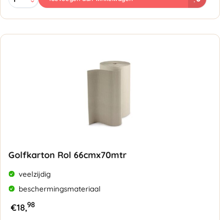
Rol
75cmx70mtr
aantal
Golfkarton Rol 66cmx70mtr
veelzijdig
beschermingsmateriaal
98
€
18,