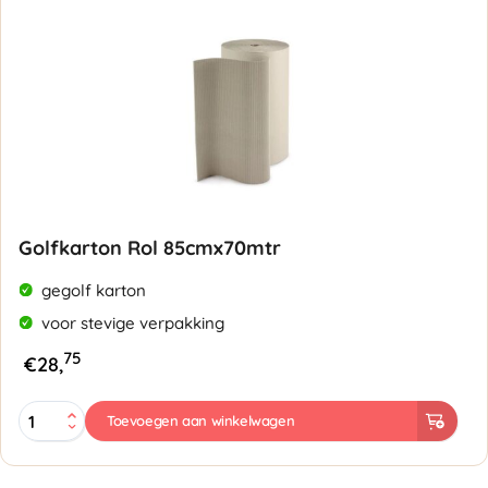
Golfkarton Rol 85cmx70mtr
gegolf karton
voor stevige verpakking
75
€
28,
Golfkarton
Toevoegen aan winkelwagen
Rol
85cmx70mtr
aantal