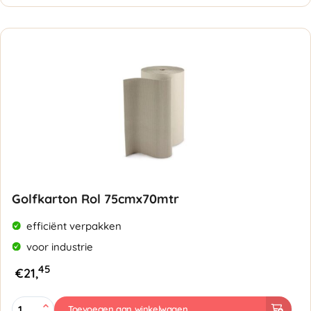
aantal
Golfkarton Rol 75cmx70mtr
efficiënt verpakken
voor industrie
45
€
21,
Golfkarton
Toevoegen aan winkelwagen