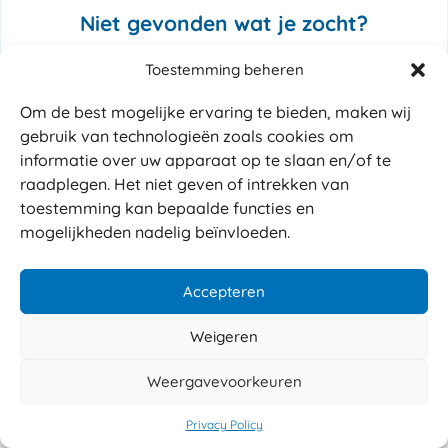
Niet gevonden wat je zocht?
Toestemming beheren
Opvulmaterialen
FillPak Grasikraft
Instapak Quick RT
Flo-pak Green
Om de best mogelijke ervaring te bieden, maken wij
gebruik van technologieën zoals cookies om
Opvulpapier rol
informatie over uw apparaat op te slaan en/of te
Duurzaam papier
raadplegen. Het niet geven of intrekken van
toestemming kan bepaalde functies en
Papieren tassen
Papieren noppenfolie
Papieren zakken
mogelijkheden nadelig beïnvloeden.
Pallets
Houtvezelpallets
Houten pallets
Accepteren
Tape
Weigeren
Tape dispenser
Bedrukte plakband & tape
Masking tape
Weergavevoorkeuren
Privacy Policy