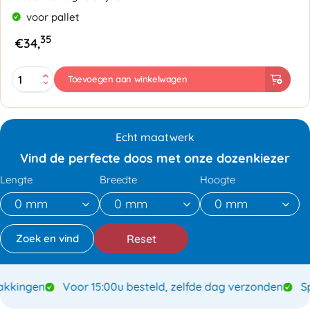
voor pallet
35
€
34,
Golfkarton
Toevoegen aan winkelwagen
Rol
120cmx70mtr
aantal
Echt maatwerk
Vind de perfecte doos met onze dozenkiezer
Lengte
Breedte
Hoogte
Reset
ingen
Voor 15:00u besteld, zelfde dag verzonden
Speci