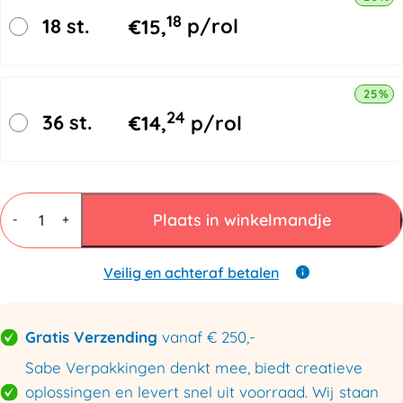
18
18 st.
€
15,
p/rol
25% k
24
36 st.
€
14,
p/rol
Golfkarton
Rol
Plaats in winkelmandje
-
+
66cmx70mtr
aantal
Veilig en achteraf betalen
Gratis Verzending
vanaf € 250,-
Sabe Verpakkingen denkt mee, biedt creatieve
oplossingen en levert snel uit voorraad. Wij staan