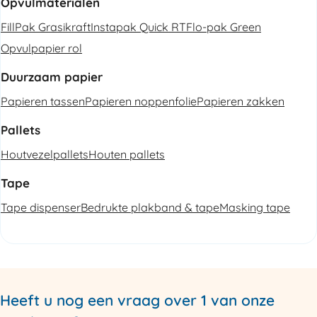
Opvulmaterialen
FillPak Grasikraft
Instapak Quick RT
Flo-pak Green
Opvulpapier rol
Duurzaam papier
Papieren tassen
Papieren noppenfolie
Papieren zakken
Pallets
Houtvezelpallets
Houten pallets
Tape
Tape dispenser
Bedrukte plakband & tape
Masking tape
Heeft u nog een vraag over 1 van onze