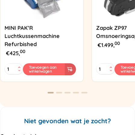
MINI PAK’R
Zapak ZP97
Luchtkussenmachine
Omsnoeringsa
00
Refurbished
€
1.499,
00
€
425,
MINI
Zapak
Toevoegen aan
Toevoe
winkelwagen
winkel
PAK'R
ZP97
Luchtkussenmachine
Omsnoeringsapp
Refurbished
aantal
aantal
Niet gevonden wat je zocht?