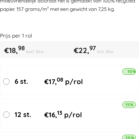
milieuvriendelijk doordat het is gemaakt van 100% recycled
papier. 157 grams/m² met een gewicht van 7,25 kg.
Prijs per
1
rol
98
97
€
18,
€
22,
excl. btw
incl. btw
10% 
08
6 st.
€
17,
p/rol
15% k
13
12 st.
€
16,
p/rol
20% k