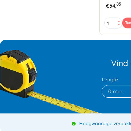
85
€
54,
Papieren
To
Tassen
45x17x47cm
bruin
aantal
Vind
Lengte
0 mm
Hoogwaardige verpakk