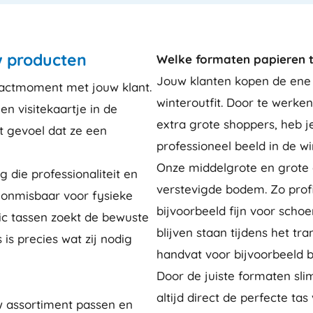
w producten
Welke formaten papieren t
Jouw klanten kopen de ene 
ntactmoment met jouw klant.
winteroutfit. Door te werken
n visitekaartje in de
extra grote shoppers, heb je
t gevoel dat ze een
professioneel beeld in de wi
Onze middelgrote en grote
 die professionaliteit en
verstevigde bodem. Zo profi
 onmisbaar voor fysieke
bijvoorbeeld fijn voor sch
tic tassen zoekt de bewuste
blijven staan tijdens het tr
is precies wat zij nodig
handvat voor bijvoorbeeld 
Door de juiste formaten sl
altijd direct de perfecte ta
uw assortiment passen en