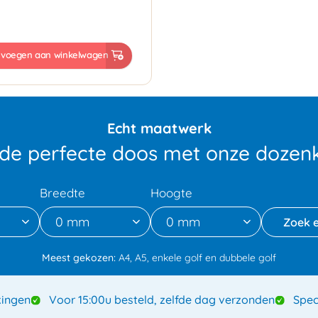
evoegen aan winkelwagen
Echt maatwerk
 de perfecte doos met onze dozenk
Breedte
Hoogte
0 mm
0 mm
Meest gekozen:
A4, A5, enkele golf en dubbele golf
ingen
Voor 15:00u besteld, zelfde dag verzonden
Spec