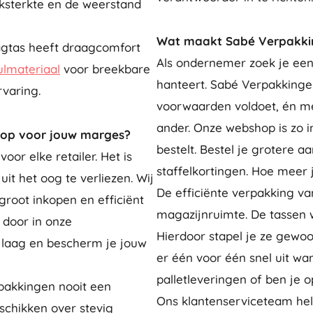
eksterkte en de weerstand
Wat maakt Sabé Verpakking
agtas heeft draagcomfort
Als ondernemer zoek je een
ulmateriaal
voor breekbare
hanteert. Sabé Verpakkingen
rvaring.
voorwaarden voldoet, én mee
ander. Onze webshop is zo i
oop voor jouw marges?
bestelt. Bestel je grotere a
oor elke retailer. Het is
staffelkortingen. Hoe meer j
it het oog te verliezen. Wij
De efficiënte verpakking v
root inkopen en efficiënt
magazijnruimte. De tassen 
 door in onze
Hierdoor stapel je ze gewoo
n laag en bescherm je jouw
er één voor één snel uit wa
palletleveringen of ben je o
pakkingen nooit een
Ons klantenserviceteam hel
schikken over stevig