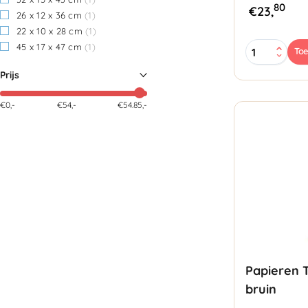
80
€
23,
26 x 12 x 36 cm
(1)
22 x 10 x 28 cm
(1)
Papieren
45 x 17 x 47 cm
(1)
To
Tassen
22x10x28c
Prijs
bruin
aantal
€0,-
€
54
,-
€54.85,-
Papieren 
bruin