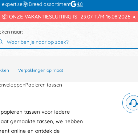
 expertise
Breed assortiment
4.8
📦 ONZE VAKANTIESLUITING IS 29.07 T/M 16.08.2026 ☀️
eken naar:
kken
Verpakkingen op maat
enveloppen
Papieren tassen
papieren tassen voor iedere
 maat gemaakte tassen, we hebben
iment online en ontdek de