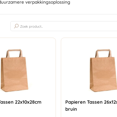
 duurzamere verpakkingsoplossing
Gesorteerd
op
populariteit
Tassen 22x10x28cm
Papieren Tassen 26x1
bruin