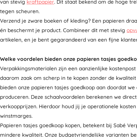
van stevig
kraftpapier
. Dit staat bekend om de hoge tr
tegen scheuren.
Verzend je zware boeken of kleding? Een papieren dra
én beschermt je product. Combineer dit met stevig
opv
artikelen, en je bent gegarandeerd van een fijne klante
Welke voordelen bieden onze papieren tasjes goedk
Verpakkingsmaterialen zijn een aanzienlijke kostenpost v
daarom zaak om scherp in te kopen zonder de kwaliteit u
bieden onze papieren tasjes goedkoop aan doordat we g
produceren. Deze schaalvoordelen berekenen we direct
verkoopprijzen. Hierdoor houd jij je operationele koste
winstmarges.
Papieren tasjes goedkoop kopen, betekent bij Sabé Ver
mindere kwaliteit. Onze budgetvriendelijke varianten be