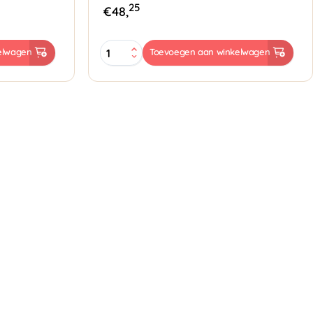
25
€
48,
Papieren
elwagen
Toevoegen aan winkelwagen
Tassen
32x15x43cm
bruin
aantal