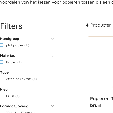
voordelen van het kiezen voor papieren tassen als een
Filters
4
Producten
Handgreep
plat papier
(4)
Materiaal
Papier
(4)
Type
effen bruinkraft
(4)
Kleur
Bruin
(4)
Papieren 
bruin
Formaat_overig
32 x 15 x 43 cm
(1)