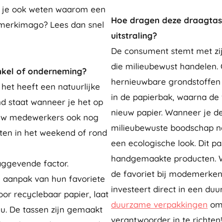
il je ook weten waarom een
Hoe dragen deze draagtass
 merkimago? Lees dan snel
uitstraling?
De consument stemt met zij
die milieubewust handelen.
nkel of onderneming?
hernieuwbare grondstoffen e
 het heeft een natuurlijke
in de papierbak, waarna de
d staat wanneer je het op
nieuw papier. Wanneer je d
jouw medewerkers ook nog
milieubewuste boodschap na
ten in het weekend of rond
een ecologische look. Dit pa
handgemaakte producten. Wit
aggevende factor.
de favoriet bij modemerken 
aanpak van hun favoriete
investeert direct in een d
oor recyclebaar papier, laat
duurzame verpakkingen
om 
eu. De tassen zijn gemaakt
verantwoorder in te richten