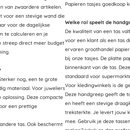
Papieren tasjes goedkoop ko
en van zwaardere artikelen.
t voor een stevige wand die
Welke rol speelt de handgr
aar voor de dagelijkse
De kwaliteit van een tas val
m te calculeren en je
voor een klant als een tas 
e streep direct meer budget
ervaren groothandel papier
ing.
bij onze tasjes. De platte 
binnenkant van de tas. Deze
?
standaard voor supermarkte
Sterker nog, een te grote
Voor kledingwinkels is de 
dig materiaal. Voor juweliers
Deze handgreep geeft de tas
te oplossing. Deze compacte
en heeft een stevige draagk
oor een prettige
treksterkte. Je levert jouw
mee. Gebruik je deze tassen
n andere tas. Ook beschermt