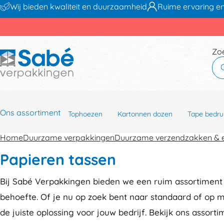
Wij bieden kwaliteit en duurzaamheid
Ruime ervaring en
Zo
Ons assortiment
Tophoezen
Kartonnen dozen
Tape bedru
Home
Duurzame verpakkingen
Duurzame verzendzakken & 
Papieren tassen
Bij Sabé Verpakkingen bieden we een ruim assortiment 
behoefte. Of je nu op zoek bent naar standaard of op
de juiste oplossing voor jouw bedrijf. Bekijk ons assort