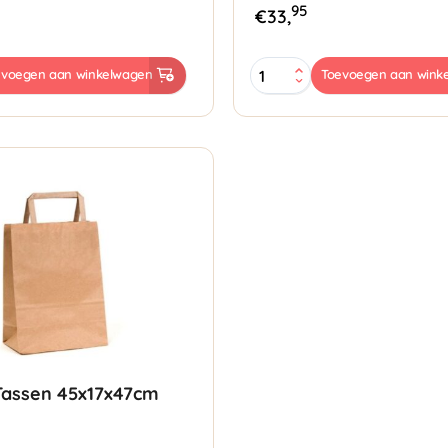
95
€
33,
Papieren
evoegen aan winkelwagen
Toevoegen aan wink
Tassen
m
26x12x36cm
bruin
aantal
Tassen 45x17x47cm