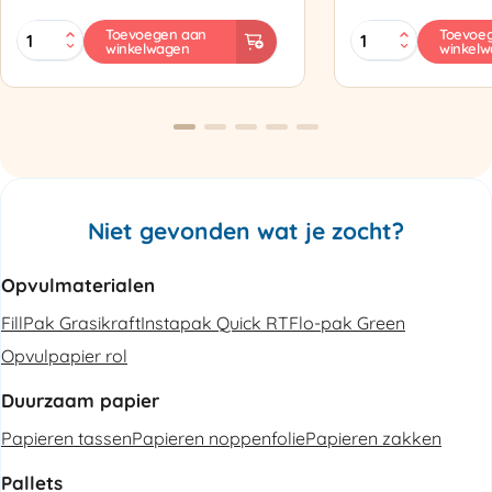
MINI
Zapak
Toevoegen aan
Toevoe
winkelwagen
winkel
PAK'R
ZP97
Luchtkussenmachine
Omsnoeringsapp
Refurbished
aantal
aantal
Niet gevonden wat je zocht?
Opvulmaterialen
FillPak Grasikraft
Instapak Quick RT
Flo-pak Green
Opvulpapier rol
Duurzaam papier
Papieren tassen
Papieren noppenfolie
Papieren zakken
Pallets