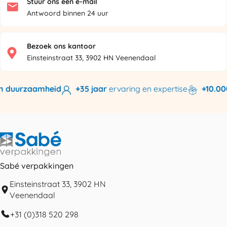
Stuur ons een e-mail
Antwoord binnen 24 uur
Bezoek ons kantoor
Einsteinstraat 33, 3902 HN Veenendaal
 duurzaamheid
+35 jaar
ervaring en expertise
+10.000
Sabé verpakkingen
Einsteinstraat 33, 3902 HN
Veenendaal
+31 (0)318 520 298