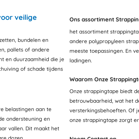
oor veilige
Ons assortiment Strappi
het assortiment strappingta
tzetten, bundelen en
andere polypropyleen strap
n, pallets of andere
meeste toepassingen. En ver
ht en duurzaamheid die je
ladingen.
huiving of schade tijdens
Waarom Onze Strappingt
Onze strappingtape biedt d
betrouwbaarheid, wat het d
e belastingen aan te
versterkingsbehoeften. Of je
nde ondersteuning en
onze strappingtape zorgt erv
ar vallen. Dit maakt het
are dozen.
Neem Contact op