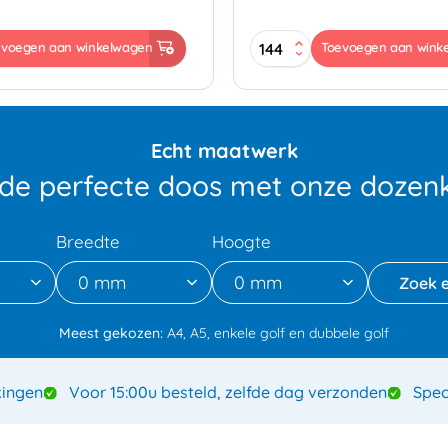
pe
Strappingtape
evoegen aan winkelwagen
Toevoegen aan wink
r
12mmx66mtr
-
oranje
aantal
Echt maatwerk
 de perfecte doos met onze dozenk
Breedte
Hoogte
0 mm
0 mm
Meest gekozen:
A4, A5, enkele golf en dubbele golf
ingen
Voor 15:00u besteld, zelfde dag verzonden
Spec