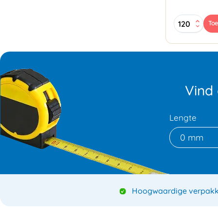
Strappingta
To
15mmx66mt
-
Oranje
aantal
Vind
Lengte
0 mm
Hoogwaardige verpakk