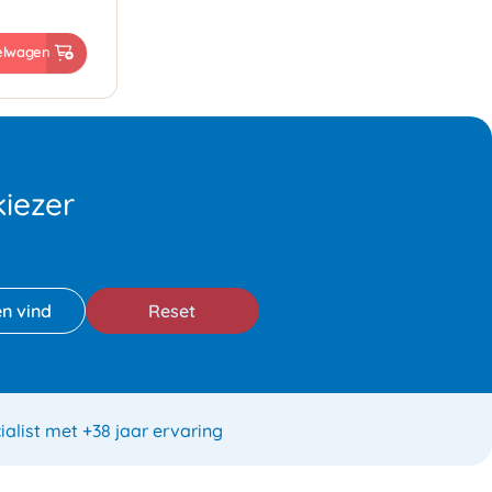
elwagen
iezer
Reset
ialist met +38 jaar ervaring