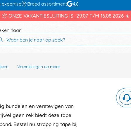
 expertise
Breed assortiment
4.8
📦 ONZE VAKANTIESLUITING IS 29.07 T/M 16.08.2026 ☀️
eken naar:
kken
Verpakkingen op maat
vig bundelen en verstevigen van
rijwel geen rek biedt deze tape
and. Bestel nu strapping tape bij