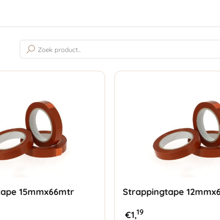
Gesorteerd
op
populariteit
tape 15mmx66mtr
Strappingtape 12mmx
19
€
1,