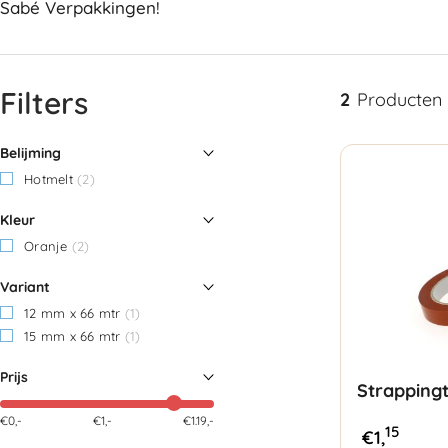
Sabé Verpakkingen!
Filters
2
Producten
Belijming
Hotmelt
(2)
Kleur
Oranje
(2)
Variant
12 mm x 66 mtr
(1)
15 mm x 66 mtr
(1)
Prijs
Strapping
€0,-
€
1
,-
€1.19,-
15
€
1,