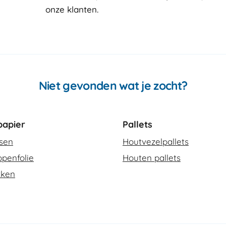
onze klanten
Niet gevonden wat je zocht?
apier
Pallets
ssen
Houtvezelpallets
penfolie
Houten pallets
kken