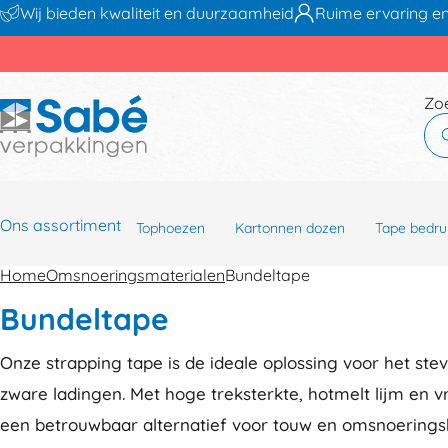
Wij bieden kwaliteit en duurzaamheid
Ruime ervaring en
Zo
Ons assortiment
Tophoezen
Kartonnen dozen
Tape bedru
Home
Omsnoeringsmaterialen
Bundeltape
Bundeltape
Onze strapping tape is de ideale oplossing voor het ste
zware ladingen. Met hoge treksterkte, hotmelt lijm en v
een betrouwbaar alternatief voor touw en omsnoeringsb