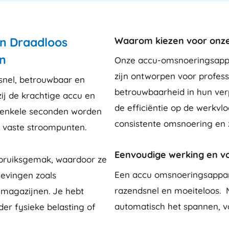
en Draadloos
Waarom kiezen voor onz
n
Onze accu-omsnoeringsappa
zijn ontworpen voor profess
snel, betrouwbaar en
betrouwbaarheid in hun ver
zij de krachtige accu en
de efficiëntie op de werkvlo
s enkele seconden worden
consistente omsnoering en 
f vaste stroompunten.
E
envoudige werking en vo
bruiksgemak, waardoor ze
Een accu omsnoeringsappar
gevingen zoals
razendsnel en moeiteloos. 
n magazijnen. Je hebt
automatisch het spannen, va
der fysieke belasting of