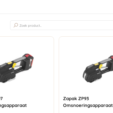
Gesorteerd
op
populariteit
97
Zapak ZP93
ngsapparaat
Omsnoeringsapparaat