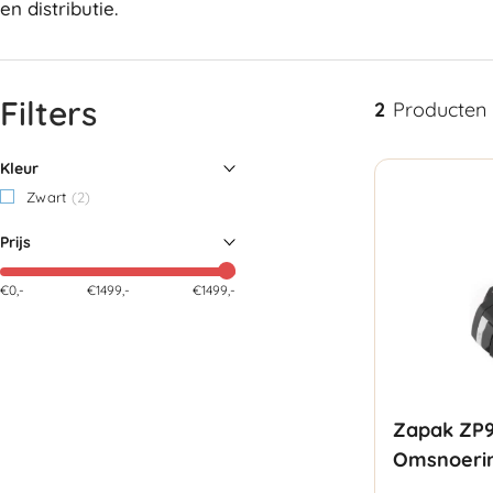
en distributie.
Filters
2
Producten
Kleur
Zwart
(2)
Prijs
€0,-
€
1499
,-
€1499,-
Zapak ZP
Omsnoeri