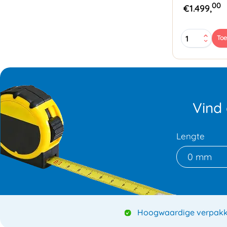
00
€
1.499,
Zapak
To
ZP97
Omsnoering
aantal
Vind
Lengte
0 mm
Hoogwaardige verpakk