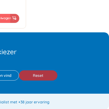
elwagen
iezer
Reset
ialist met +38 jaar ervaring