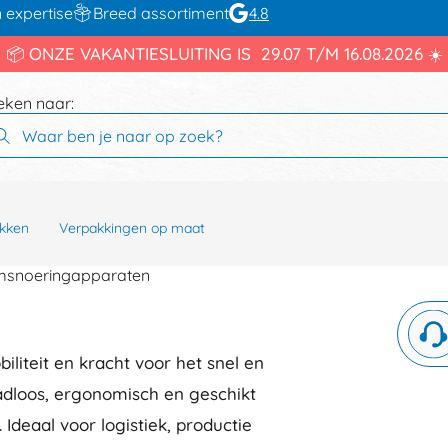
 expertise
Breed assortiment
4.8
📦 ONZE VAKANTIESLUITING IS 29.07 T/M 16.08.2026 ☀️
eken naar:
kken
Verpakkingen op maat
msnoeringapparaten
iteit en kracht voor het snel en
adloos, ergonomisch en geschikt
deaal voor logistiek, productie