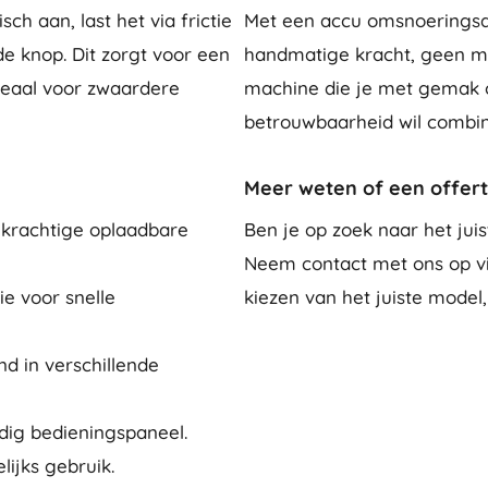
h aan, last het via frictie
Met een accu omsnoeringsapp
de knop. Dit zorgt voor een
handmatige kracht, geen me
ideaal voor zwaardere
machine die je met gemak ov
betrouwbaarheid wil combin
Meer weten of een offer
 krachtige oplaadbare
Ben je op zoek naar het ju
Neem contact met ons op via
ie voor snelle
kiezen van het juiste mode
d in verschillende
ig bedieningspaneel.
lijks gebruik.