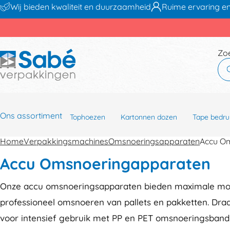
Wij bieden kwaliteit en duurzaamheid
Ruime ervaring en
Zo
Ons assortiment
Tophoezen
Kartonnen dozen
Tape bedru
Home
Verpakkingsmachines
Omsnoeringsapparaten
Accu O
Accu Omsnoeringapparaten
Onze accu omsnoeringsapparaten bieden maximale mobil
professioneel omsnoeren van pallets en pakketten. Dra
voor intensief gebruik met PP en PET omsnoeringsband. I