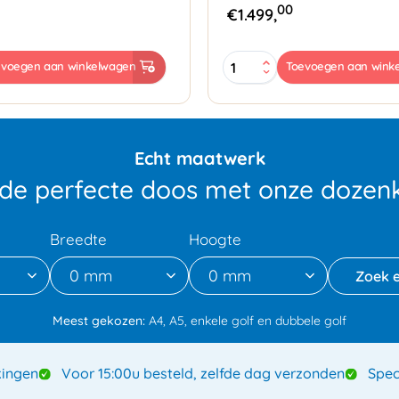
00
€
1.499,
Zapak
evoegen aan winkelwagen
Toevoegen aan wink
ZP93
sapparaat
Omsnoeringsapparaat
aantal
Echt maatwerk
 de perfecte doos met onze dozenk
Breedte
Hoogte
0 mm
0 mm
Meest gekozen:
A4, A5, enkele golf en dubbele golf
ingen
Voor 15:00u besteld, zelfde dag verzonden
Spec