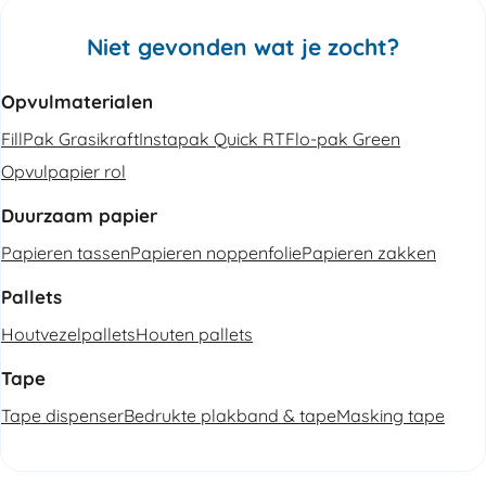
Niet gevonden wat je zocht?
Opvulmaterialen
FillPak Grasikraft
Instapak Quick RT
Flo-pak Green
Opvulpapier rol
Duurzaam papier
Papieren tassen
Papieren noppenfolie
Papieren zakken
Pallets
Houtvezelpallets
Houten pallets
Tape
Tape dispenser
Bedrukte plakband & tape
Masking tape