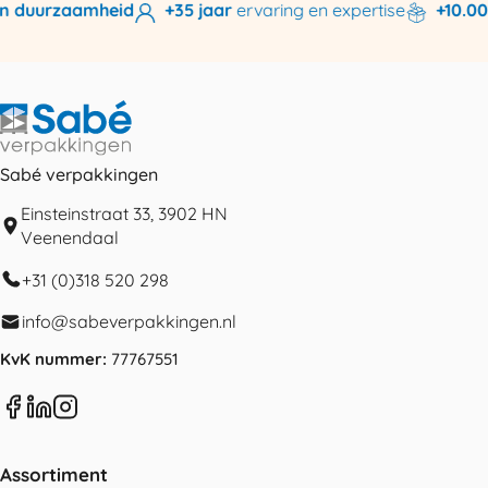
n duurzaamheid
+35 jaar
ervaring en expertise
+10.000
Sabé verpakkingen
Einsteinstraat 33, 3902 HN
Veenendaal
+31 (0)318 520 298
info@sabeverpakkingen.nl
KvK nummer:
77767551
Assortiment