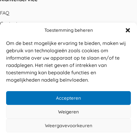
FAQ
Contact
Toestemming beheren
Bestellen
Om de best mogelijke ervaring te bieden, maken wij
Betalen
gebruik van technologieën zoals cookies om
Levering
informatie over uw apparaat op te slaan en/of te
raadplegen. Het niet geven of intrekken van
Retouren
toestemming kan bepaalde functies en
Service en garantie
mogelijkheden nadelig beïnvloeden.
Herroepingsrecht
Accepteren
Weigeren
Veilig betalen
© 2026 Sabé Verpakkingen
Weergavevoorkeuren
4.8
Privacy policy
Algemene voorwaarden