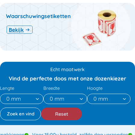
Waarschuwingsetiketten
Bekijk
Echt maatwerk
Vind de perfecte doos met onze dozenkiezer
Lengte
Breedte
Hoogte
Reset
akkingen
Voor 15:00u besteld, zelfde dag verzonden
S