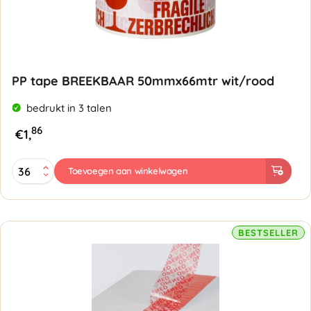
PP tape BREEKBAAR 50mmx66mtr wit/rood
bedrukt in 3 talen
86
€
1,
PP
Toevoegen aan winkelwagen
tape
BREEKBAAR
50mmx66mtr
wit/rood
-
BESTSELLER
3
talen
aantal