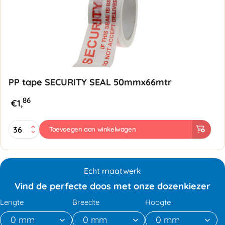
aantal
PP tape SECURITY SEAL 50mmx66mtr
86
€
1,
PP
Toevoegen aan winkelwagen
tape
SECURITY
SEAL
50mmx66mtr
Echt maatwerk
aantal
Vind de perfecte doos met onze dozenkiezer
Lengte
Breedte
Hoogte