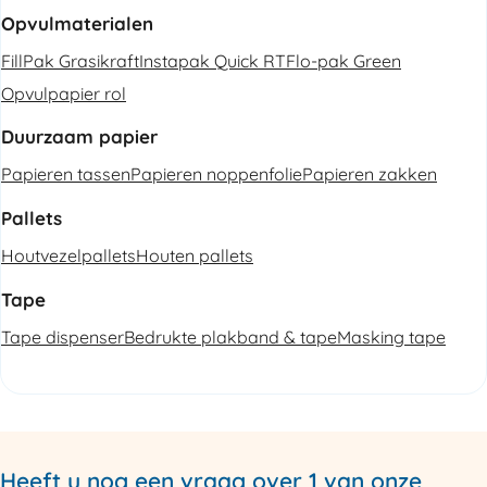
Opvulmaterialen
FillPak Grasikraft
Instapak Quick RT
Flo-pak Green
Opvulpapier rol
Duurzaam papier
Papieren tassen
Papieren noppenfolie
Papieren zakken
Pallets
Houtvezelpallets
Houten pallets
Tape
Tape dispenser
Bedrukte plakband & tape
Masking tape
Heeft u nog een vraag over 1 van onze