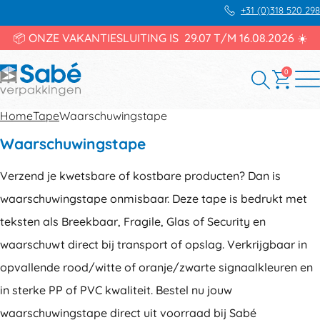
+31 (0)318 520 298
📦 ONZE VAKANTIESLUITING IS 29.07 T/M 16.08.2026 ☀️
0
Home
Tape
Waarschuwingstape
Waarschuwingstape
Verzend je kwetsbare of kostbare producten? Dan is
waarschuwingstape onmisbaar. Deze tape is bedrukt met
teksten als Breekbaar, Fragile, Glas of Security en
waarschuwt direct bij transport of opslag. Verkrijgbaar in
opvallende rood/witte of oranje/zwarte signaalkleuren en
in sterke PP of PVC kwaliteit. Bestel nu jouw
waarschuwingstape direct uit voorraad bij Sabé