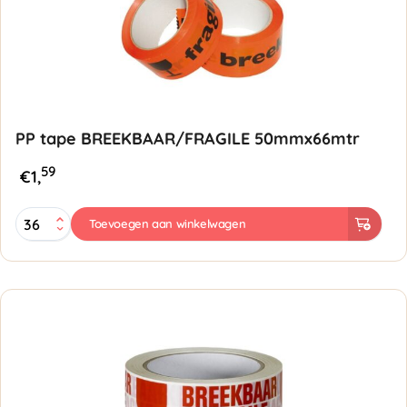
PP tape BREEKBAAR/FRAGILE 50mmx66mtr
59
€
1,
PP
Toevoegen aan winkelwagen
tape
BREEKBAAR/FRAGILE
50mmx66mtr
-
oranje
met
zwart
aantal