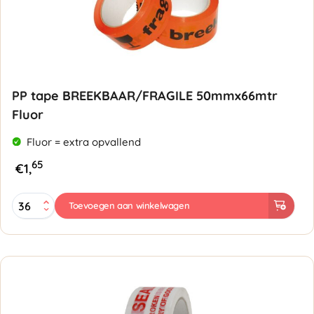
PP tape BREEKBAAR/FRAGILE 50mmx66mtr
Fluor
Fluor = extra opvallend
65
€
1,
PP
Toevoegen aan winkelwagen
tape
BREEKBAAR/FRAGILE
50mmx66mtr
Fluor
-
oranje
met
zwart