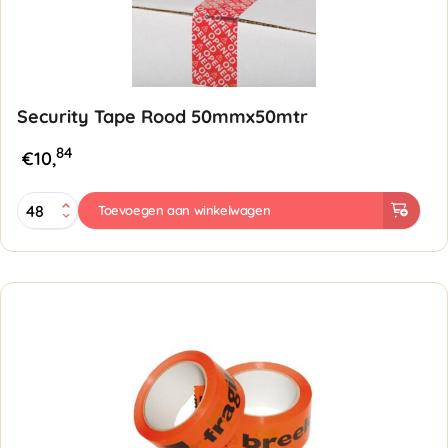
Security Tape Rood 50mmx50mtr
84
€
10,
Security
Toevoegen aan winkelwagen
Tape
Rood
50mmx50mtr
-
55
Micron
aantal