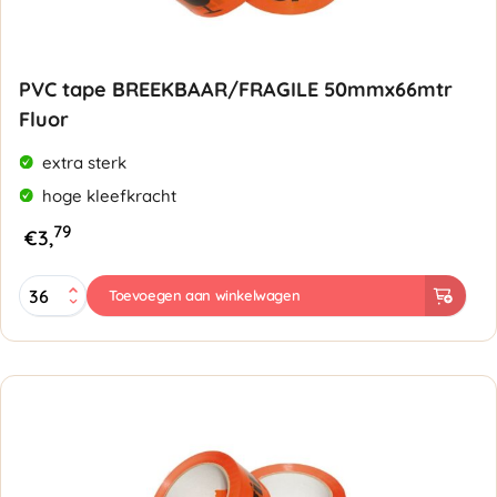
PVC tape BREEKBAAR/FRAGILE 50mmx66mtr
Fluor
extra sterk
hoge kleefkracht
79
€
3,
PVC
Toevoegen aan winkelwagen
tape
BREEKBAAR/FRAGILE
50mmx66mtr
Fluor
-
oranje
met
zwart
aantal