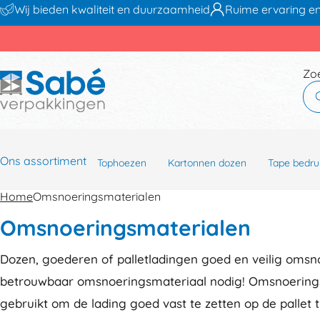
Wij bieden kwaliteit en duurzaamheid
Ruime ervaring en
Zo
Ons assortiment
Tophoezen
Kartonnen dozen
Tape bedru
Home
Omsnoeringsmaterialen
Omsnoeringsmaterialen
Dozen, goederen of palletladingen goed en veilig oms
betrouwbaar omsnoeringsmateriaal nodig! Omsnoerin
gebruikt om de lading goed vast te zetten op de pallet 