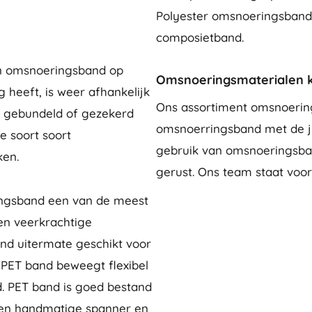
Polyester omsnoeringsband 
composietband.
en omsnoeringsband op
Omsnoeringsmaterialen k
 heeft, is weer afhankelijk
Ons assortiment omsnoerings
e gebundeld of gezekerd
omsnoerringsband met de j
e soort soort
gebruik van omsnoeringsba
ken.
gerust. Ons team staat voor
ingsband een van de meest
en veerkrachtige
nd uitermate geschikt voor
 PET band beweegt flexibel
d. PET band is goed bestand
 een handmatige spanner en