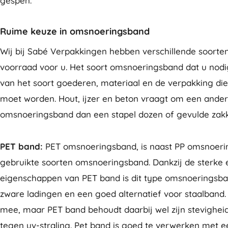
gespen.
Ruime keuze in omsnoeringsband
Wij bij Sabé Verpakkingen hebben verschillende soort
voorraad voor u. Het soort omsnoeringsband dat u nodig
van het soort goederen, materiaal en de verpakking di
moet worden. Hout, ijzer en beton vraagt om een ander
omsnoeringsband dan een stapel dozen of gevulde zak
PET band:
PET omsnoeringsband, is naast PP omsnoer
gebruikte soorten omsnoeringsband. Dankzij de sterke 
eigenschappen van PET band is dit type omsnoeringsba
zware ladingen en een goed alternatief voor staalband.
mee, maar PET band behoudt daarbij wel zijn stevighei
tegen uv-straling. Pet band is goed te verwerken met