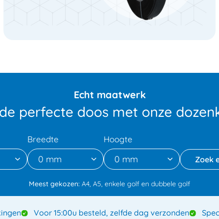
Echt maatwerk
 de perfecte doos met onze dozenk
Breedte
Hoogte
0 mm
0 mm
Meest gekozen:
A4, A5, enkele golf en dubbele golf
ingen
Voor 15:00u besteld, zelfde dag verzonden
Spec