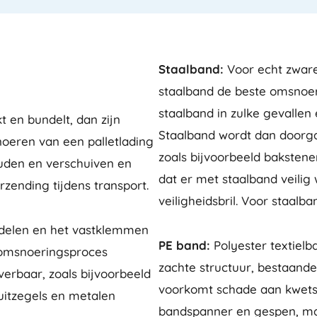
Staalband:
Voor echt zwar
staalband de beste omsnoer
staalband in zulke gevallen
t en bundelt, dan zijn
Staalband wordt dan doorga
eren van een palletlading
zoals bijvoorbeeld bakstenen
ouden en verschuiven en
dat er met staalband veili
rzending tijdens transport.
veiligheidsbril. Voor staalb
delen en het vastklemmen
PE band:
Polyester textiel
 omsnoeringsproces
zachte structuur, bestaande
verbaar, zoals bijvoorbeeld
voorkomt schade aan kwets
uitzegels en metalen
bandspanner en gespen, ma