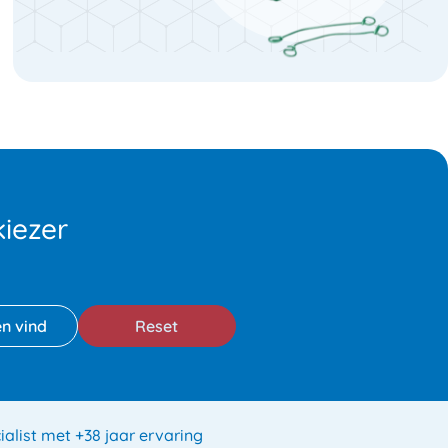
iezer
Reset
ialist met +38 jaar ervaring