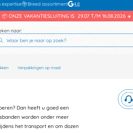
 expertise
Breed assortiment
4.8
📦 ONZE VAKANTIESLUITING IS 29.07 T/M 16.08.2026 ☀️
eken naar:
kken
Verpakkingen op maat
noeren? Dan heeft u goed een
gsbanden worden onder meer
tijdens het transport en om dozen