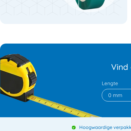
Vind
Lengte
0 mm
Hoogwaardige verpakk