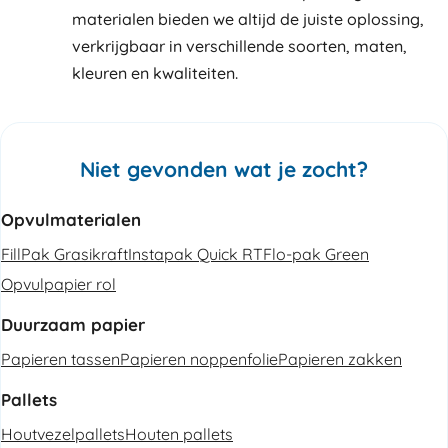
materialen bieden we altijd de juiste oplossing,
verkrijgbaar in verschillende soorten, maten,
kleuren en kwaliteiten.
Niet gevonden wat je zocht?
Opvulmaterialen
FillPak Grasikraft
Instapak Quick RT
Flo-pak Green
Opvulpapier rol
Duurzaam papier
Papieren tassen
Papieren noppenfolie
Papieren zakken
Pallets
Houtvezelpallets
Houten pallets