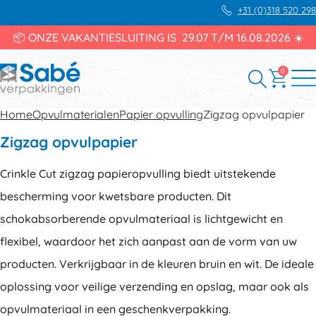
+31 (0)318 520 298
📦 ONZE VAKANTIESLUITING IS 29.07 T/M 16.08.2026 ☀️
0
Home
Opvulmaterialen
Papier opvulling
Zigzag opvulpapier
Zigzag opvulpapier
Crinkle Cut zigzag papieropvulling biedt uitstekende
bescherming voor kwetsbare producten. Dit
schokabsorberende opvulmateriaal is lichtgewicht en
flexibel, waardoor het zich aanpast aan de vorm van uw
producten. Verkrijgbaar in de kleuren bruin en wit. De ideale
oplossing voor veilige verzending en opslag, maar ook als
opvulmateriaal in een geschenkverpakking.