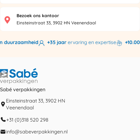
Bezoek ons kantoor
Einsteinstraat 33, 3902 HN Veenendaal
n duurzaamheid
+35 jaar
ervaring en expertise
+10.000
Sabé verpakkingen
Einsteinstraat 33, 3902 HN
Veenendaal
+31 (0)318 520 298
info@sabeverpakkingen.nl