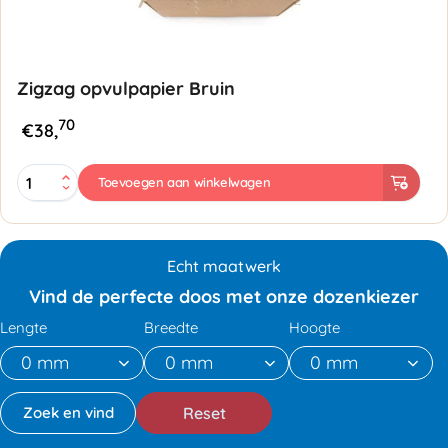
Zigzag opvulpapier Bruin
70
€
38,
Zigzag
Toevoegen aan winkelwagen
opvulpapier
Bruin
-
Crinkle
Echt maatwerk
Cut
aantal
Vind de perfecte doos met onze dozenkiezer
Lengte
Breedte
Hoogte
Reset