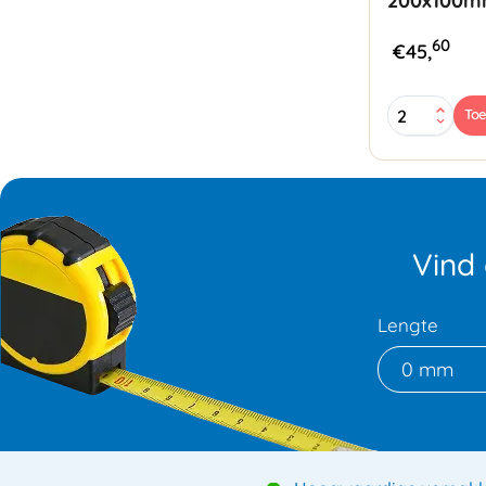
200x100m
60
€
45,
Activa
To
Air
Folie
200x100mm
1
tube
aantal
Vind
Lengte
0 mm