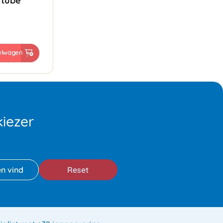
 tube
elwagen
iezer
Reset