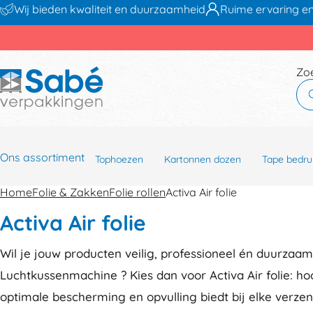
Wij bieden kwaliteit en duurzaamheid
Ruime ervaring en
Zo
Ons assortiment
Tophoezen
Kartonnen dozen
Tape bedru
Home
Folie & Zakken
Folie rollen
Activa Air folie
Activa Air folie
Wil je jouw producten veilig, professioneel én duurzaa
Luchtkussenmachine ? Kies dan voor Activa Air folie: h
optimale bescherming en opvulling biedt bij elke verze