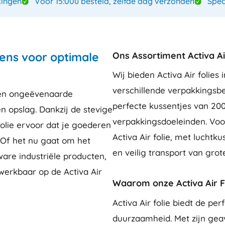
ingen
Voor 15:00u besteld, zelfde dag verzonden
Spec
sens voor optimale
Ons Assortiment Activa Ai
Wij bieden Activa Air folie
verschillende verpakkingsbeh
e een ongeëvenaarde
perfecte kussentjes van 20
n opslag. Dankzij de stevige
verpakkingsdoeleinden. Voor
folie ervoor dat je goederen
Activa Air folie, met lucht
Of het nu gaat om het
en veilig transport van gro
are industriële producten,
rwerkbaar op de Activa Air
Waarom onze Activa Air F
Activa Air folie biedt de p
duurzaamheid. Met zijn ge