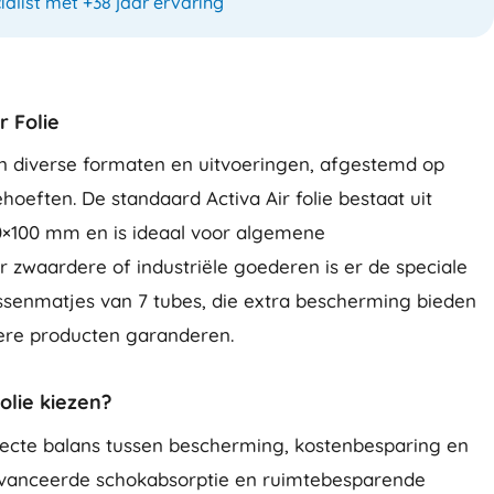
ialist met +38 jaar ervaring
r Folie
s in diverse formaten en uitvoeringen, afgestemd op
oeften. De standaard Activa Air folie bestaat uit
0×100 mm en is ideaal voor algemene
 zwaardere of industriële goederen is er de speciale
kussenmatjes van 7 tubes, die extra bescherming bieden
tere producten garanderen.
olie kiezen?
erfecte balans tussen bescherming, kostenbesparing en
avanceerde schokabsorptie en ruimtebesparende