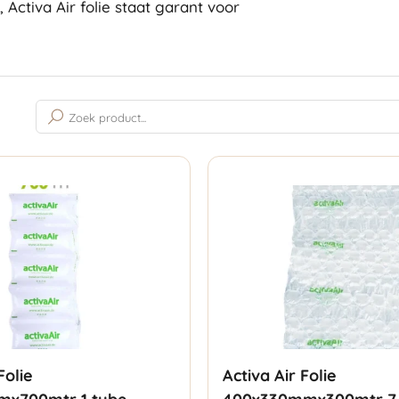
 Activa Air folie staat garant voor
Gesorteerd
op
populariteit
Folie
Activa Air Folie