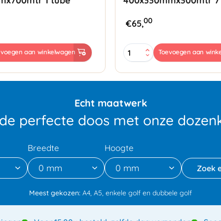
mx700mtr 1 tube
400x330mmx300mtr 7
00
€
65,
Activa
evoegen aan winkelwagen
Toevoegen aan wink
Air
Folie
x700mtr
400x330mmx300mtr
7
tube
Echt maatwerk
aantal
 de perfecte doos met onze dozenk
Breedte
Hoogte
0 mm
0 mm
Meest gekozen:
A4, A5, enkele golf en dubbele golf