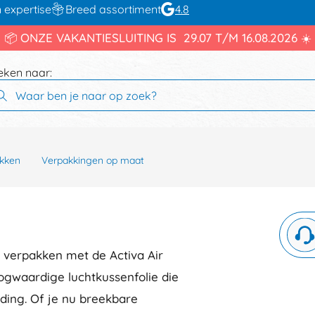
 expertise
Breed assortiment
4.8
📦 ONZE VAKANTIESLUITING IS 29.07 T/M 16.08.2026 ☀️
eken naar:
kken
Verpakkingen op maat
m verpakken met de Activa Air
oogwaardige luchtkussenfolie die
nding. Of je nu breekbare