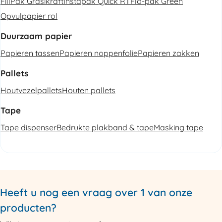
FillPak Grasikraft
Instapak Quick RT
Flo-pak Green
Opvulpapier rol
Duurzaam papier
Papieren tassen
Papieren noppenfolie
Papieren zakken
Pallets
Houtvezelpallets
Houten pallets
Tape
Tape dispenser
Bedrukte plakband & tape
Masking tape
Heeft u nog een vraag over 1 van onze
producten?