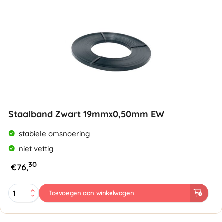
Staalband Zwart 19mmx0,50mm EW
stabiele omsnoering
niet vettig
30
€
76,
Staalband
Toevoegen aan winkelwagen
Zwart
19mmx0,50mm
EW