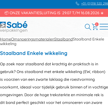
+31 (0)318 520 298
📦 ONZE VAKANTIESLUITING IS 29.07 T/M 16.08.2026 ☀️
0
Home
Omsnoeringsmaterialen
Staalband
Staalband Enkele
wikkeling
Staalband Enkele wikkeling
Op zoek naar staalband dat krachtig én praktisch is in
gebruik? Ons staalband met enkele wikkeling (EW, ribbon)
is voorzien van een zwarte laklaag die roestvorming
voorkomt, ideaal voor tijdelijk gebruik binnen of in vochtige
omgevingen. Door de hoge treksterkte en minimale rek is
dit band perfect geschikt voor het omsnoeren van zware