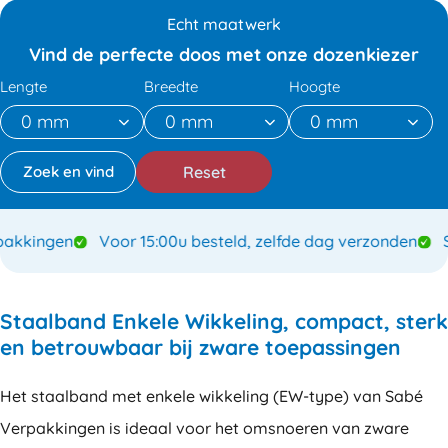
aantal
Echt maatwerk
Vind de perfecte doos met onze dozenkiezer
Lengte
Breedte
Hoogte
Reset
kingen
Voor 15:00u besteld, zelfde dag verzonden
Spe
Staalband Enkele Wikkeling, compact, sterk
en betrouwbaar bij zware toepassingen
Het staalband met enkele wikkeling (EW-type) van Sabé
Verpakkingen is ideaal voor het omsnoeren van zware