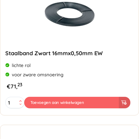
Staalband Zwart 16mmx0,50mm EW
lichte rol
voor zware omsnoering
23
€
71,
Staalband
Toevoegen aan winkelwagen
Zwart
16mmx0,50mm
EW
aantal