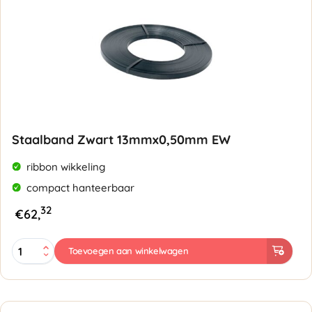
Staalband Zwart 13mmx0,50mm EW
ribbon wikkeling
compact hanteerbaar
32
€
62,
Staalband
Toevoegen aan winkelwagen
Zwart
13mmx0,50mm
EW
aantal