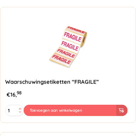
SNIJDEN"
aantal
Waarschuwingsetiketten “FRAGILE”
98
€
16,
Waarschuwingsetiketten
Toevoegen aan winkelwagen
"FRAGILE"
aantal