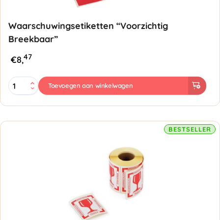
Waarschuwingsetiketten “Voorzichtig
Breekbaar”
47
€
8,
Waarschuwingsetiketten
Toevoegen aan winkelwagen
"Voorzichtig
Breekbaar"
aantal
BESTSELLER