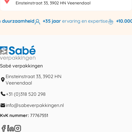
Einsteinstraat 33, 3902 HN Veenendaal
duurzaamheid
+35 jaar
ervaring en expertise
+10.000 p
Sabé verpakkingen
Einsteinstraat 33, 3902 HN
Veenendaal
+31 (0)318 520 298
info@sabeverpakkingen.nl
KvK nummer:
77767551