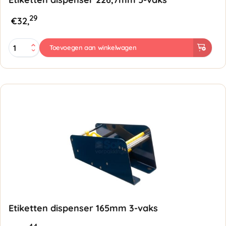
29
€
32,
Etiketten
Toevoegen aan winkelwagen
dispenser
226,7mm
5-
vaks
aantal
Etiketten dispenser 165mm 3-vaks