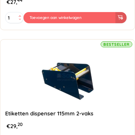
44
€
27,
Etiketten
Toevoegen aan winkelwagen
dispenser
165mm
3-
vaks
aantal
BESTSELLER
Etiketten dispenser 115mm 2-vaks
20
€
29,