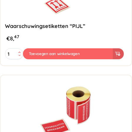
Waarschuwingsetiketten “PIJL”
47
€
8,
Waarschuwingsetiketten
Toevoegen aan winkelwagen
"PIJL"
aantal