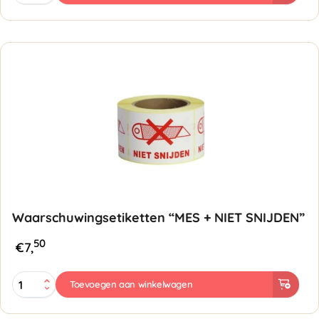
75mm
1-
vaks
aantal
Waarschuwingsetiketten “MES + NIET SNIJDEN”
50
€
7,
Waarschuwingsetiketten
Toevoegen aan winkelwagen
"MES
+
NIET