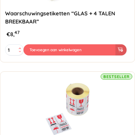
Waarschuwingsetiketten “GLAS + 4 TALEN
BREEKBAAR”
47
€
8,
Waarschuwingsetiketten
Toevoegen aan winkelwagen
"GLAS
+
4
TALEN
BREEKBAAR"
BESTSELLER
aantal