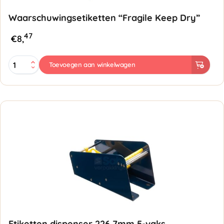
Waarschuwingsetiketten “Fragile Keep Dry”
47
€
8,
Waarschuwingsetiketten
Toevoegen aan winkelwagen
"Fragile
Keep
Dry"
aantal
Etiketten dispenser 226,7mm 5-vaks