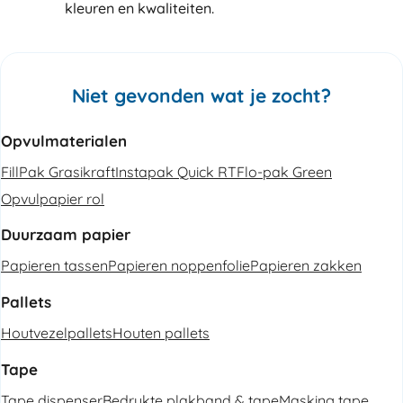
kleuren en kwaliteiten.
Niet gevonden wat je zocht?
Opvulmaterialen
FillPak Grasikraft
Instapak Quick RT
Flo-pak Green
Opvulpapier rol
Duurzaam papier
Papieren tassen
Papieren noppenfolie
Papieren zakken
Pallets
Houtvezelpallets
Houten pallets
Tape
Tape dispenser
Bedrukte plakband & tape
Masking tape