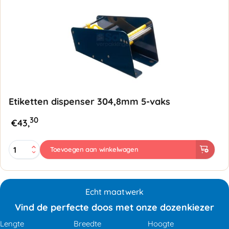
Etiketten dispenser 304,8mm 5-vaks
30
€
43,
Etiketten
Toevoegen aan winkelwagen
dispenser
304,8mm
5-
vaks
Echt maatwerk
aantal
Vind de perfecte doos met onze dozenkiezer
Lengte
Breedte
Hoogte