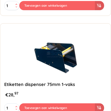
Etiketten
Toevoegen aan winkelwagen
dispenser
115mm
2-
vaks
aantal
Etiketten dispenser 75mm 1-vaks
97
€
28,
Etiketten
Toevoegen aan winkelwagen
dispenser