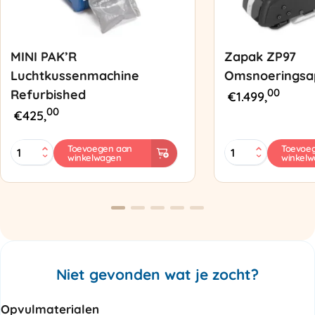
MINI PAK’R
Zapak ZP97
Luchtkussenmachine
Omsnoeringsa
00
Refurbished
€
1.499,
00
€
425,
MINI
Zapak
Toevoegen aan
Toevoe
winkelwagen
winkel
PAK'R
ZP97
Luchtkussenmachine
Omsnoeringsapp
Refurbished
aantal
aantal
Niet gevonden wat je zocht?
Opvulmaterialen