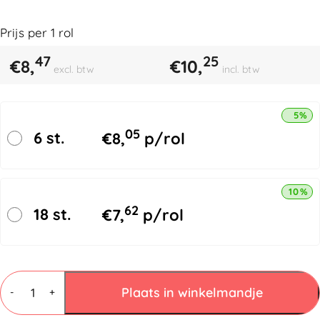
Prijs per
1
rol
47
25
€
8,
€
10,
excl. btw
incl. btw
5% k
05
6 st.
€
8,
p/rol
10% k
62
18 st.
€
7,
p/rol
Waarschuwingsetiketten
"Voorzichtig
Plaats in winkelmandje
-
+
Breekbaar"
aantal