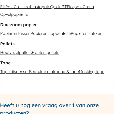
FillPak Grasikraft
Instapak Quick RT
Flo-pak Green
Opvulpapier rol
Duurzaam papier
Papieren tassen
Papieren noppenfolie
Papieren zakken
Pallets
Houtvezelpallets
Houten pallets
Tape
Tape dispenser
Bedrukte plakband & tape
Masking tape
Heeft u nog een vraag over 1 van onze
producten?