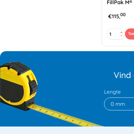
FillPak M®
00
€
115,
FillPak
To
M®
Dispenser
aantal
Vind
Lengte
0 mm