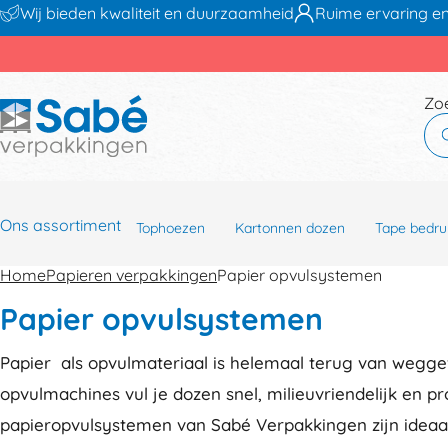
Wij bieden kwaliteit en duurzaamheid
Ruime ervaring en
Zo
Ons assortiment
Tophoezen
Kartonnen dozen
Tape bedru
Home
Papieren verpakkingen
Papier opvulsystemen
Papier opvulsystemen
Papier als opvulmateriaal is helemaal terug van wegg
opvulmachines vul je dozen snel, milieuvriendelijk en pr
papieropvulsystemen van Sabé Verpakkingen zijn ideaa