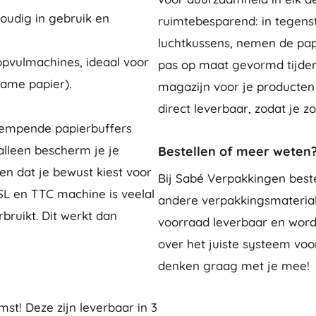
oudig in gebruik en
ruimtebesparend: in tegenst
luchtkussens, nemen de pap
pvulmachines, ideaal voor
pas op maat gevormd tijdens
ame papier).
magazijn voor je producten
direct leverbaar, zodat je z
dempende papierbuffers
 alleen bescherm je je
Bestellen of meer weten
en dat je bewust kiest voor
Bij Sabé Verpakkingen beste
SL en TTC machine is veelal
andere verpakkingsmateriale
rbruikt. Dit werkt dan
voorraad leverbaar en worde
over het juiste systeem voo
denken graag met je mee!
st! Deze zijn leverbaar in 3