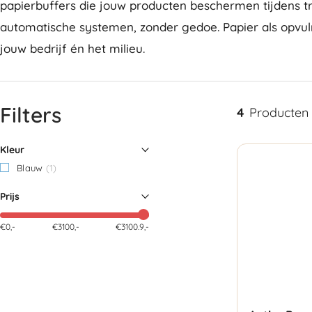
papierbuffers die jouw producten beschermen tijdens tr
automatische systemen, zonder gedoe. Papier als opvu
jouw bedrijf én het milieu.
Filters
4
Producten
Kleur
Blauw
(1)
Prijs
€0,-
€
3100
,-
€3100.9,-