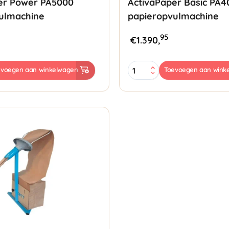
er Power PA5000
ActivaPaper Basic PA4
ulmachine
papieropvulmachine
95
€
1.390,
ActivaPaper
evoegen aan winkelwagen
Toevoegen aan wink
Basic
PA4000
lmachine
papieropvulmachine
aantal