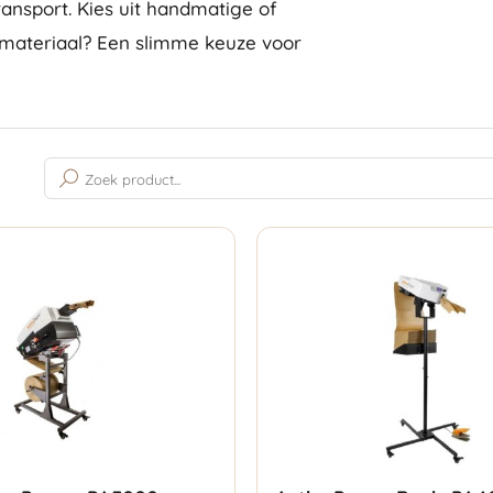
ansport. Kies uit handmatige of
lmateriaal? Een slimme keuze voor
Gesorteerd
op
populariteit