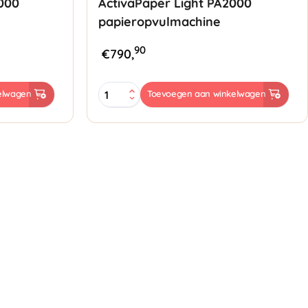
000
ActivaPaper Light PA2000
papieropvulmachine
90
€
790,
ActivaPaper
elwagen
Toevoegen aan winkelwagen
Light
PA2000
papieropvulmachine
aantal