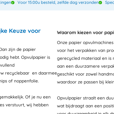
ingen
Voor 15:00u besteld, zelfde dag verzonden
Spec
jke Keuze voor
Waarom kiezen voor papi
Onze papier opvulmachines b
Dan zijn de papier
voor het verpakken van prod
dig hebt. Opvulpapier is
gerecycled materiaal en is 
vullend
aan een duurzamere verpakki
euw recyclebaar en daarmee
geschikt voor zowel handma
ips of noppenfolie.
waardoor ze passen bij klei
emakkelijk. Of je nu een
Opvulpapier straalt een duur
es verstuurt, wij hebben
wat bijdraagt aan een posit
voor duurzaamheid in elk de