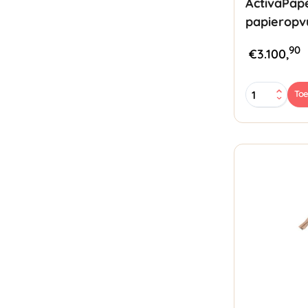
ActivaPap
papieropv
90
€
3.100,
ActivaPaper
To
Power
PA5000
papieropvu
aantal