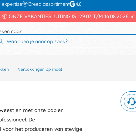
 expertise
Breed assortiment
4.8
📦 ONZE VAKANTIESLUITING IS 29.07 T/M 16.08.2026 ☀️
eken naar:
kken
Verpakkingen op maat
eweest en met onze papier
ofessioneel. De
l voor het produceren van stevige