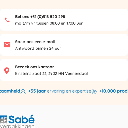
Bel ons +31 (0)318 520 298
ma t/m vr tussen 08:00 en 17:00 uur
Stuur ons een e-mail
Antwoord binnen 24 uur
Bezoek ons kantoor
Einsteinstraat 33, 3902 HN Veenendaal
ij bieden
kwaliteit en duurzaamheid
+35 jaar
ervaring en