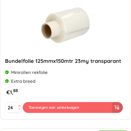
Bundelfolie 125mmx150mtr 23my transparant
Minirollen rekfolie
Extra breed
88
€
1,
Bundelfolie
Toevoegen aan winkelwagen
125mmx150mtr
23my
transparant
aantal