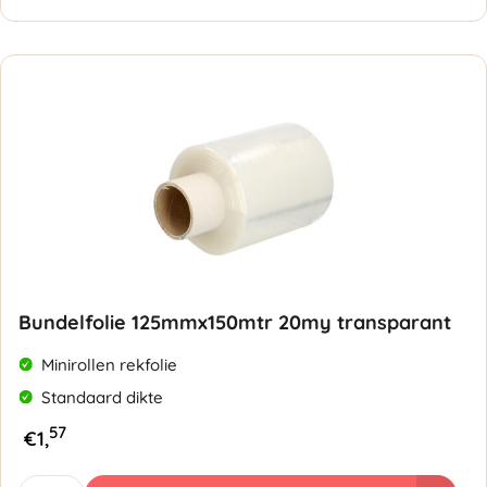
23my
transparant
aantal
Bundelfolie 125mmx150mtr 20my transparant
Minirollen rekfolie
Standaard dikte
57
€
1,
Bundelfolie