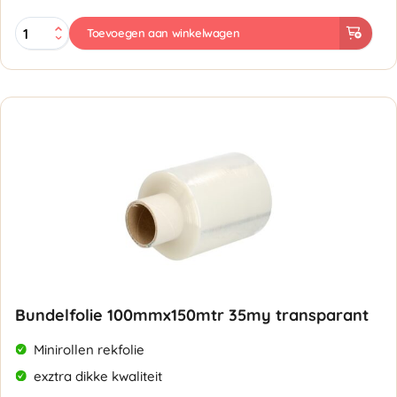
Bundelfolie
Toevoegen aan winkelwagen
Dispenser
100-
125mm
aantal
Bundelfolie 100mmx150mtr 35my transparant
Minirollen rekfolie
exztra dikke kwaliteit