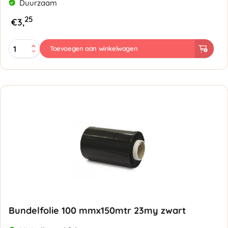
Duurzaam
25
€
3,
Bundelfolie
Toevoegen aan winkelwagen
Dispenser
100-
150mm
aantal
Bundelfolie 100 mmx150mtr 23my zwart