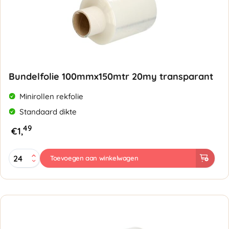
Bundelfolie 100mmx150mtr 20my transparant
Minirollen rekfolie
Standaard dikte
49
€
1,
Bundelfolie
Toevoegen aan winkelwagen
100mmx150mtr
20my
transparant
aantal