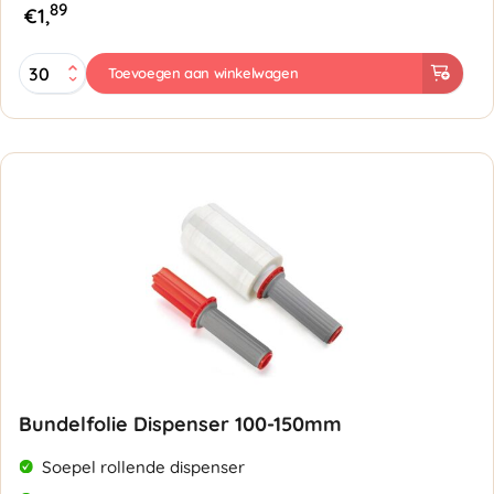
89
€
1,
Bundelfolie
Toevoegen aan winkelwagen
100mmx150mtr
35my
transparant
aantal
Bundelfolie Dispenser 100-150mm
Soepel rollende dispenser