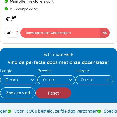
Minirollen rekfolie zwart
bulkverpakking
69
€
1,
Bundelfolie
Toevoegen aan winkelwagen
100
mmx150mtr
23my
zwart
Echt maatwerk
aantal
Vind de perfecte doos met onze dozenkiezer
Lengte
Breedte
Hoogte
Reset
Hoogwaardige verpakkingen
Voor 15:00u besteld, zelf