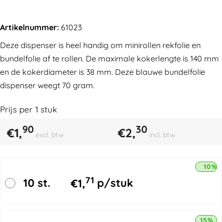
Artikelnummer:
61023
Deze dispenser is heel handig om minirollen rekfolie en
bundelfolie af te rollen. De maximale kokerlengte is 140 mm
en de kokerdiameter is 38 mm. Deze blauwe bundelfolie
dispenser weegt 70 gram.
Prijs per
1
stuk
90
30
€
1,
€
2,
excl. btw
incl. btw
10% 
71
10 st.
€
1,
p/stuk
15% k