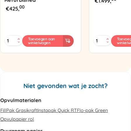
€
1.499,
00
€
425,
MINI
Zapak
Toevoegen aan
Toevoe
winkelwagen
winkel
PAK'R
ZP97
Luchtkussenmachine
Omsnoeringsapp
Refurbished
aantal
aantal
Niet gevonden wat je zocht?
Opvulmaterialen
FillPak Grasikraft
Instapak Quick RT
Flo-pak Green
Opvulpapier rol
Duurzaam papier