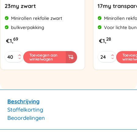
23my zwart
17my transpar
Minirollen rekfolie zwart
Minirollen rekfo
bulkverpakking
Voor lichte bun
69
28
€
1,
€
1,
Bundelfolie
Bundelfolie
Toevoegen aan
Toevoe
winkelwagen
winkel
100
100mmx150mtr
mmx150mtr
17my
23my
transparant
zwart
aantal
aantal
Beschrijving
Staffelkorting
Beoordelingen