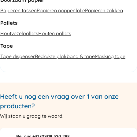
Papieren tassen
Papieren noppenfolie
Papieren zakken
Pallets
Houtvezelpallets
Houten pallets
Tape
Tape dispenser
Bedrukte plakband & tape
Masking tape
Heeft u nog een vraag over 1 van onze
producten?
Wij staan u graag te woord.
Bel ons +31 (0)318 520 298