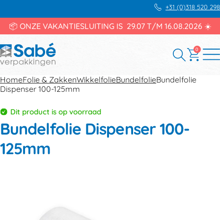
+31 (0)318 520 298
📦 ONZE VAKANTIESLUITING IS 29.07 T/M 16.08.2026 ☀️
0
Home
Folie & Zakken
Wikkelfolie
Bundelfolie
Bundelfolie
Dispenser 100-125mm
Dit product is op voorraad
Bundelfolie Dispenser 100-
125mm