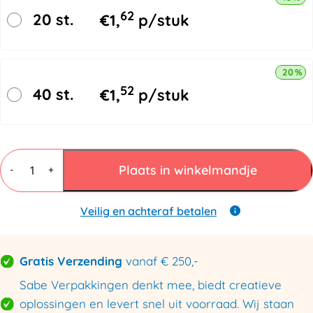
62
20 st.
€
1,
p/stuk
20% k
52
40 st.
€
1,
p/stuk
Bundelfolie
Dispenser
Plaats in winkelmandje
-
+
100-
125mm
aantal
Veilig en achteraf betalen
Gratis Verzending
vanaf € 250,-
Sabe Verpakkingen denkt mee, biedt creatieve
oplossingen en levert snel uit voorraad. Wij staan