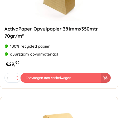
ActivaPaper Opvulpapier 381mmx350mtr
70gr/m²
100% recycled papier
duurzaam opvulmateriaal
92
€
29,
ActivaPaper
Toevoegen aan winkelwagen
Opvulpapier
381mmx350mtr
70gr/m²
aantal