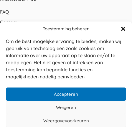
FAQ
Contact
Toestemming beheren
Bestellen
Om de best mogelijke ervaring te bieden, maken wij
Betalen
gebruik van technologieën zoals cookies om
Levering
informatie over uw apparaat op te slaan en/of te
raadplegen. Het niet geven of intrekken van
Retouren
toestemming kan bepaalde functies en
Service en garantie
mogelijkheden nadelig beïnvloeden.
Herroepingsrecht
Accepteren
Weigeren
Veilig betalen
© 2026 Sabé Verpakkingen
Weergavevoorkeuren
4.8
Privacy policy
Algemene voorwaarden