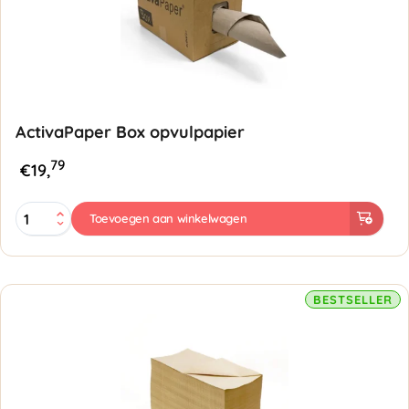
ActivaPaper Box opvulpapier
79
€
19,
ActivaPaper
Toevoegen aan winkelwagen
Box
opvulpapier
-
375mmx250mtr
80gr/m²
BESTSELLER
aantal