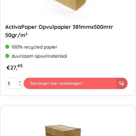
ActivaPaper Opvulpapier 381mmx500mtr
50gr/m²
100% recycled papier
duurzaam opvulmateriaal
45
€
27,
ActivaPaper
Toevoegen aan winkelwagen
Opvulpapier
381mmx500mtr
50gr/m²
aantal