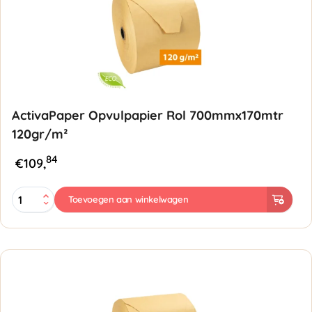
ActivaPaper Opvulpapier Rol 700mmx170mtr
120gr/m²
84
€
109,
ActivaPaper
Toevoegen aan winkelwagen
Opvulpapier
Rol
700mmx170mtr
120gr/m²
aantal