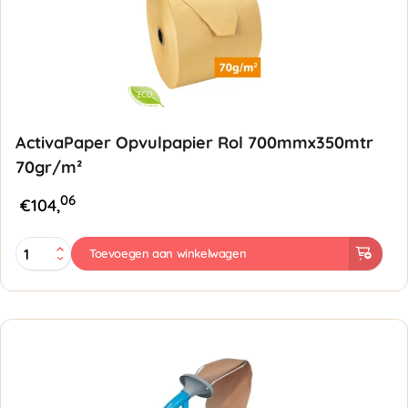
ActivaPaper Opvulpapier Rol 700mmx350mtr
70gr/m²
06
€
104,
ActivaPaper
Toevoegen aan winkelwagen
Opvulpapier
Rol
700mmx350mtr
70gr/m²
aantal