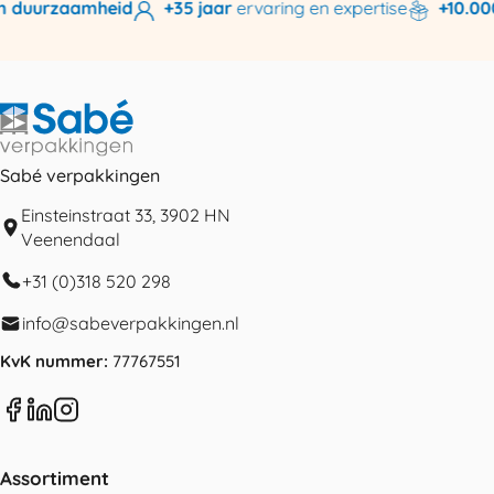
 duurzaamheid
+35 jaar
ervaring en expertise
+10.000 
Sabé verpakkingen
Einsteinstraat 33, 3902 HN
Veenendaal
+31 (0)318 520 298
info@sabeverpakkingen.nl
KvK nummer:
77767551
Assortiment