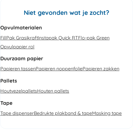
Niet gevonden wat je zocht?
Opvulmaterialen
FillPak Grasikraft
Instapak Quick RT
Flo-pak Green
Opvulpapier rol
Duurzaam papier
Papieren tassen
Papieren noppenfolie
Papieren zakken
Pallets
Houtvezelpallets
Houten pallets
Tape
Tape dispenser
Bedrukte plakband & tape
Masking tape