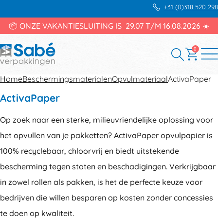
+31 (0)318 520 298
📦 ONZE VAKANTIESLUITING IS 29.07 T/M 16.08.2026 ☀️
0
Home
Beschermingsmaterialen
Opvulmateriaal
ActivaPaper
ActivaPaper
Op zoek naar een sterke, milieuvriendelijke oplossing voor
het opvullen van je pakketten? ActivaPaper opvulpapier is
100% recyclebaar, chloorvrij en biedt uitstekende
bescherming tegen stoten en beschadigingen. Verkrijgbaar
in zowel rollen als pakken, is het de perfecte keuze voor
bedrijven die willen besparen op kosten zonder concessies
te doen op kwaliteit.