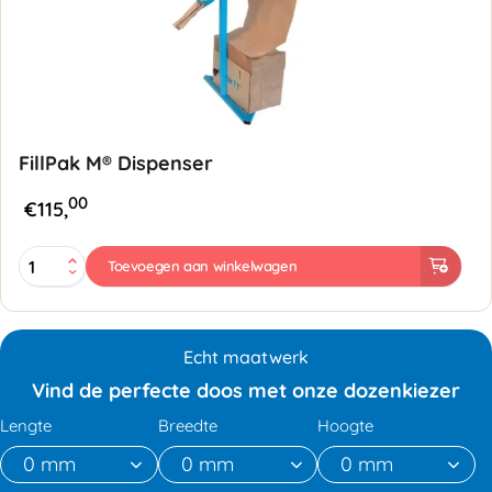
FillPak M® Dispenser
00
€
115,
FillPak
Toevoegen aan winkelwagen
M®
Dispenser
aantal
Echt maatwerk
Vind de perfecte doos met onze dozenkiezer
Lengte
Breedte
Hoogte