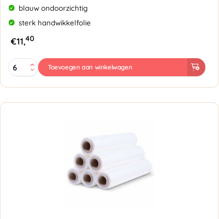
blauw ondoorzichtig
sterk handwikkelfolie
40
€
11,
Rekfolie
Toevoegen aan winkelwagen
50cmx300mtr
23my
Blauw
aantal