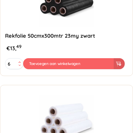
Rekfolie 50cmx300mtr 23my zwart
49
€
13,
Rekfolie
Toevoegen aan winkelwagen
50cmx300mtr
23my
zwart
aantal