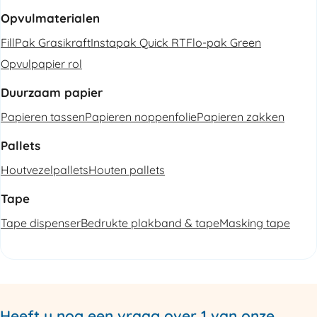
Opvulmaterialen
FillPak Grasikraft
Instapak Quick RT
Flo-pak Green
Opvulpapier rol
Duurzaam papier
Papieren tassen
Papieren noppenfolie
Papieren zakken
Pallets
Houtvezelpallets
Houten pallets
Tape
Tape dispenser
Bedrukte plakband & tape
Masking tape
Heeft u nog een vraag over 1 van onze