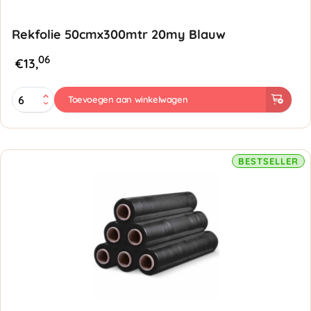
Rekfolie 50cmx300mtr 20my Blauw
06
€
13,
Rekfolie
Toevoegen aan winkelwagen
50cmx300mtr
20my
Blauw
aantal
BESTSELLER