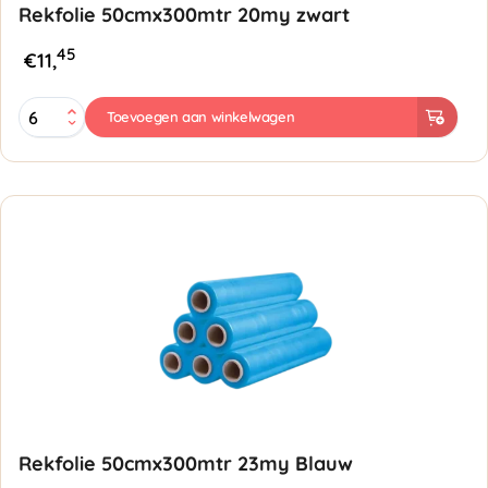
Rekfolie 50cmx300mtr 20my zwart
45
€
11,
Rekfolie
Toevoegen aan winkelwagen
50cmx300mtr
20my
zwart
aantal
Rekfolie 50cmx300mtr 23my Blauw