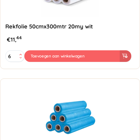
Rekfolie 50cmx300mtr 20my wit
44
€
11,
Rekfolie
Toevoegen aan winkelwagen
50cmx300mtr
20my
wit
aantal