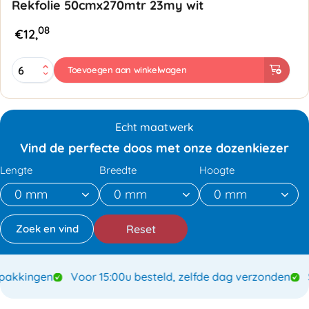
Rekfolie 50cmx270mtr 23my wit
08
€
12,
Rekfolie
Toevoegen aan winkelwagen
50cmx270mtr
23my
wit
aantal
Echt maatwerk
Vind de perfecte doos met onze dozenkiezer
Lengte
Breedte
Hoogte
Reset
kkingen
Voor 15:00u besteld, zelfde dag verzonden
Spe