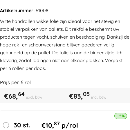
Artikelnummer:
61008
Witte handrollen wikkelfolie zijn ideaal voor het stevig en
stabiel verpakken van pallets. Dit rekfolie beschermt uw
producten tegen vocht, schuiven en beschadiging. Dankzij de
hoge rek- en scheurweerstand blijven goederen veilig
gebundeld op de pallet. De folie is aan de binnenzijde licht
kleverig, zodat ladingen niet aan elkaar plakken. Verpakt
per 6 rollen per doos.
Prijs per
6
rol
64
05
€
68,
€
83,
excl. btw
incl. btw
5% k
87
30 st.
€
10,
p/rol