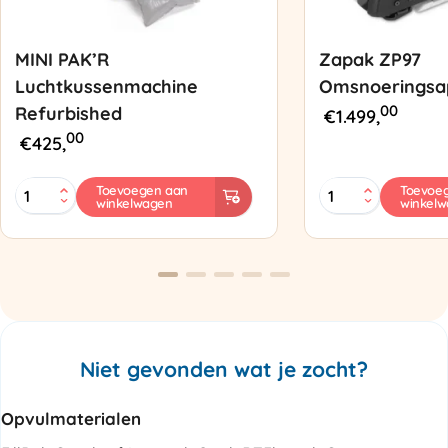
MINI PAK’R
Zapak ZP97
Luchtkussenmachine
Omsnoeringsa
00
Refurbished
€
1.499,
00
€
425,
MINI
Zapak
Toevoegen aan
Toevoe
winkelwagen
winkel
PAK'R
ZP97
Luchtkussenmachine
Omsnoeringsapp
Refurbished
aantal
aantal
Niet gevonden wat je zocht?
Opvulmaterialen