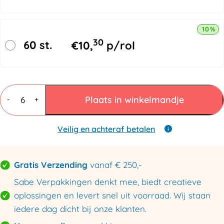
10% k
30
60 st.
€
10,
p/rol
Rekfolie
50cmx300mtr
Plaats in winkelmandje
-
+
20my
wit
aantal
Veilig en achteraf betalen
Gratis Verzending
vanaf € 250,-
Sabe Verpakkingen denkt mee, biedt creatieve
oplossingen en levert snel uit voorraad. Wij staan
iedere dag dicht bij onze klanten.