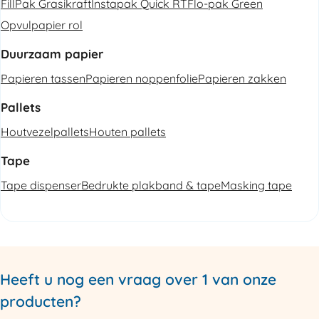
FillPak Grasikraft
Instapak Quick RT
Flo-pak Green
Opvulpapier rol
Duurzaam papier
Papieren tassen
Papieren noppenfolie
Papieren zakken
Pallets
Houtvezelpallets
Houten pallets
Tape
Tape dispenser
Bedrukte plakband & tape
Masking tape
Heeft u nog een vraag over 1 van onze
producten?