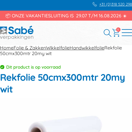
+31 (0)318 520 298
📦 ONZE VAKANTIESLUITING IS 29.07 T/M 16.08.2026 ☀️
0
Home
Folie & Zakken
Wikkelfolie
Handwikkelfolie
Rekfolie
50cmx300mtr 20my wit
Dit product is op voorraad
Rekfolie 50cmx300mtr 20my
wit